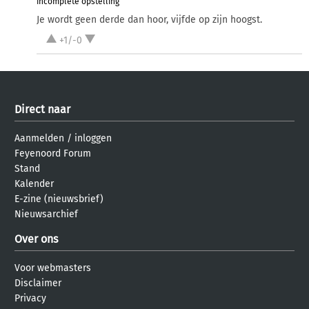
incomplete opstelling
Je wordt geen derde dan hoor, vijfde op zijn hoogst.
+1/-0
Direct naar
Aanmelden
/
inloggen
Feyenoord Forum
Stand
Kalender
E-zine (nieuwsbrief)
Nieuwsarchief
Over ons
Voor webmasters
Disclaimer
Privacy