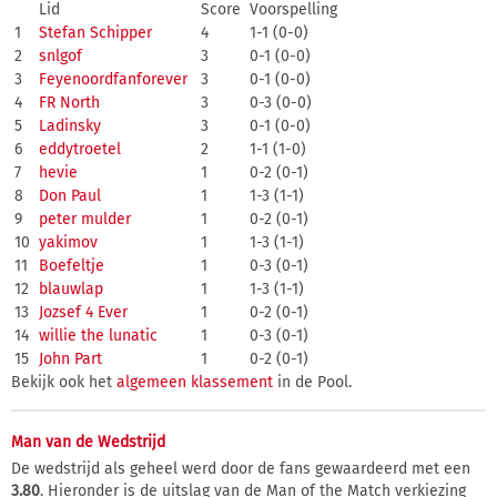
Lid
Score
Voorspelling
1
Stefan Schipper
4
1-1 (0-0)
2
snlgof
3
0-1 (0-0)
3
Feyenoordfanforever
3
0-1 (0-0)
4
FR North
3
0-3 (0-0)
5
Ladinsky
3
0-1 (0-0)
6
eddytroetel
2
1-1 (1-0)
7
hevie
1
0-2 (0-1)
8
Don Paul
1
1-3 (1-1)
9
peter mulder
1
0-2 (0-1)
10
yakimov
1
1-3 (1-1)
11
Boefeltje
1
0-3 (0-1)
12
blauwlap
1
1-3 (1-1)
13
Jozsef 4 Ever
1
0-2 (0-1)
14
willie the lunatic
1
0-3 (0-1)
15
John Part
1
0-2 (0-1)
Bekijk ook het
algemeen klassement
in de Pool.
Man van de Wedstrijd
De wedstrijd als geheel werd door de fans gewaardeerd met een
3.80
. Hieronder is de uitslag van de Man of the Match verkiezing