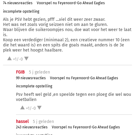
74 nieuwsreacties
Voorspel nu Feyenoord-Go Ahead Eagles
incomplete opstelling
Als je PSV hebt gezien, pfff ....viel dit weer zeer zwaar.
Het was net zoals vorig seizoen niet om aan te gluren.
Waar blijven die suikeroompjes nou, doe wat voor het weer te laat
is.
Koop een verdediger (minimaal 2), een creatieve nummer 10 (een
die het waard is) en een spits die goals maakt, anders is de 3e
plek weer het hoogst haalbare.
+1/-0
FGIB
5 j
geleden
99 nieuwsreacties
Voorspel nu Feyenoord-Go Ahead Eagles
incomplete opstelling
Psv heeft wel geld ,en speelde tegen een ploeg die wel wou
voetballen
+1/-0
hassel
5 j
geleden
243 nieuwsreacties
Voorspel nu Feyenoord-Go Ahead Eagles