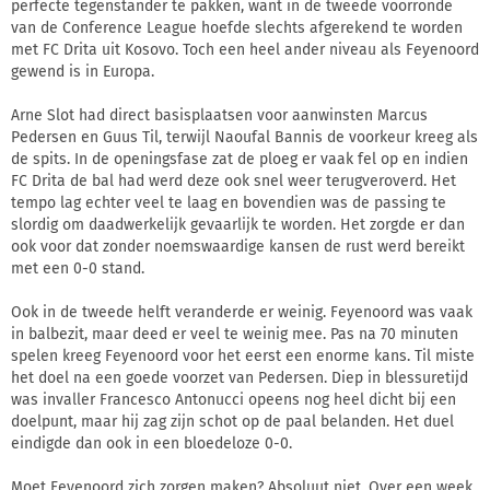
perfecte tegenstander te pakken, want in de tweede voorronde
van de Conference League hoefde slechts afgerekend te worden
met FC Drita uit Kosovo. Toch een heel ander niveau als Feyenoord
gewend is in Europa.
Arne Slot had direct basisplaatsen voor aanwinsten Marcus
Pedersen en Guus Til, terwijl Naoufal Bannis de voorkeur kreeg als
de spits. In de openingsfase zat de ploeg er vaak fel op en indien
FC Drita de bal had werd deze ook snel weer terugveroverd. Het
tempo lag echter veel te laag en bovendien was de passing te
slordig om daadwerkelijk gevaarlijk te worden. Het zorgde er dan
ook voor dat zonder noemswaardige kansen de rust werd bereikt
met een 0-0 stand.
Ook in de tweede helft veranderde er weinig. Feyenoord was vaak
in balbezit, maar deed er veel te weinig mee. Pas na 70 minuten
spelen kreeg Feyenoord voor het eerst een enorme kans. Til miste
het doel na een goede voorzet van Pedersen. Diep in blessuretijd
was invaller Francesco Antonucci opeens nog heel dicht bij een
doelpunt, maar hij zag zijn schot op de paal belanden. Het duel
eindigde dan ook in een bloedeloze 0-0.
Moet Feyenoord zich zorgen maken? Absoluut niet. Over een week