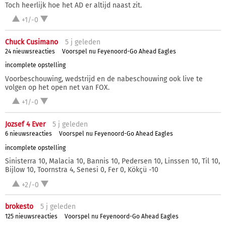
Toch heerlijk hoe het AD er altijd naast zit.
+1/-0
Chuck Cusimano
5 j
geleden
24 nieuwsreacties
Voorspel nu Feyenoord-Go Ahead Eagles
incomplete opstelling
Voorbeschouwing, wedstrijd en de nabeschouwing ook live te
volgen op het open net van FOX.
+1/-0
Jozsef 4 Ever
5 j
geleden
6 nieuwsreacties
Voorspel nu Feyenoord-Go Ahead Eagles
incomplete opstelling
Sinisterra 10, Malacia 10, Bannis 10, Pedersen 10, Linssen 10, Til 10,
Bijlow 10, Toornstra 4, Senesi 0, Fer 0, Kökçü -10
+2/-0
brokesto
5 j
geleden
125 nieuwsreacties
Voorspel nu Feyenoord-Go Ahead Eagles