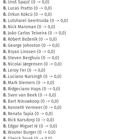
8.
Uroš Spajić (0 -> 0,0)
8.
Lucas Pratto (0 -> 0,0)
8.
Orkun Kökcü (0 -> 0,0)
8.
Lutsharel Geertruida (0 -> 0,0)
8.
Nick Marsman (0 -> 0,0)
8.
João Carlos Teixeira (0 -> 0,0)
8.
Róbert Boženík (0 -> 0,0)
8.
George Johnston (0 -> 0,0)
8.
Bryan Linssen (0 -> 0,0)
8.
Steven Berghuis (0 -> 0,0)
8.
Nicolai Jørgensen (0 -> 0,0)
8.
Leroy Fer (0 -> 0,0)
8.
Luciano Narsingh (0 -> 0,0)
8.
Mark Diemers (0 -> 0,0)
8.
Ridgeciano Haps (0 -> 0,0)
8.
Sven van Beek (0 -> 0,0)
8.
Bart Nieuwkoop (0 -> 0,0)
8.
Kenneth Vermeer (0 -> 0,0)
8.
Renato Tapia (0 -> 0,0)
8.
Rick Karsdorp (0 -> 0,0)
8.
Edgar Miguel Ié (0 -> 0,0)
8.
Wouter Burger (0 -> 0,0)
8.
Cheick Touré (0 -> 0,0)