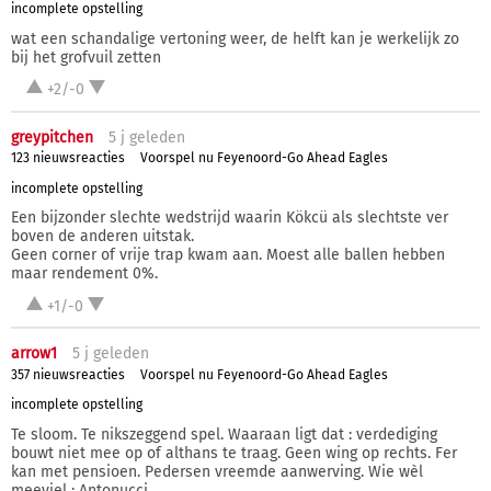
incomplete opstelling
wat een schandalige vertoning weer, de helft kan je werkelijk zo
bij het grofvuil zetten
+2/-0
greypitchen
5 j
geleden
123 nieuwsreacties
Voorspel nu Feyenoord-Go Ahead Eagles
incomplete opstelling
Een bijzonder slechte wedstrijd waarin Kökcü als slechtste ver
boven de anderen uitstak.
Geen corner of vrije trap kwam aan. Moest alle ballen hebben
maar rendement 0%.
+1/-0
arrow1
5 j
geleden
357 nieuwsreacties
Voorspel nu Feyenoord-Go Ahead Eagles
incomplete opstelling
Te sloom. Te nikszeggend spel. Waaraan ligt dat : verdediging
bouwt niet mee op of althans te traag. Geen wing op rechts. Fer
kan met pensioen. Pedersen vreemde aanwerving. Wie wèl
meeviel : Antonucci.