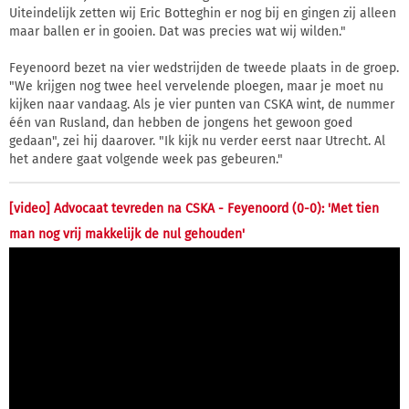
Uiteindelijk zetten wij Eric Botteghin er nog bij en gingen zij alleen
maar ballen er in gooien. Dat was precies wat wij wilden."
Feyenoord bezet na vier wedstrijden de tweede plaats in de groep.
"We krijgen nog twee heel vervelende ploegen, maar je moet nu
kijken naar vandaag. Als je vier punten van CSKA wint, de nummer
één van Rusland, dan hebben de jongens het gewoon goed
gedaan", zei hij daarover. "Ik kijk nu verder eerst naar Utrecht. Al
het andere gaat volgende week pas gebeuren."
[video] Advocaat tevreden na CSKA - Feyenoord (0-0): 'Met tien
man nog vrij makkelijk de nul gehouden'