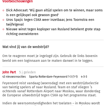
Voorbeschouwingen
Dick Advocaat: 'Wij gaan altijd spelen om te winnen, maar soms
is een gelijkspel ook gewoon goed'
Uros Spajic tegen CSKA weer inzetbaar, Jens Toornstra een
twijfelgeval
Nieuwe winst tegen koploper van Rusland betekent grote stap
richting overwinteren
Wat vind jij van de wedstrijd?
Om te reageren moet je ingelogd zijn. Gebruik de links bovenin
beeld om een loginnaam aan te maken danwel in te loggen.
John Part
5 j
geleden
43 nieuwsreacties
Sparta Rotterdam-Feyenoord 1-3 (1-1)
4-3-3
Feyenoord reist vandaag (woensdag) met een wedstrijdselectie
van twintig spelers af naar Rusland. Team en staf vliegen ’s
ochtends vanaf Rotterdam Airport naar Moskou, waar donderdag
de Europese uitwedstrijd tegen CSKA op het programma staat.
Indien de weersomstandigheden het toelaten – in Moskou wordt