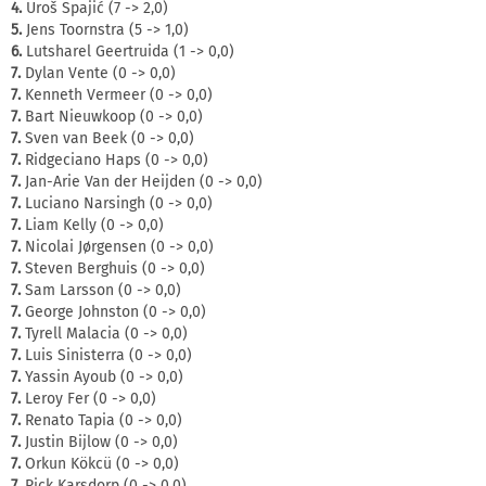
4.
Uroš Spajić (7 -> 2,0)
5.
Jens Toornstra (5 -> 1,0)
6.
Lutsharel Geertruida (1 -> 0,0)
7.
Dylan Vente (0 -> 0,0)
7.
Kenneth Vermeer (0 -> 0,0)
7.
Bart Nieuwkoop (0 -> 0,0)
7.
Sven van Beek (0 -> 0,0)
7.
Ridgeciano Haps (0 -> 0,0)
7.
Jan-Arie Van der Heijden (0 -> 0,0)
7.
Luciano Narsingh (0 -> 0,0)
7.
Liam Kelly (0 -> 0,0)
7.
Nicolai Jørgensen (0 -> 0,0)
7.
Steven Berghuis (0 -> 0,0)
7.
Sam Larsson (0 -> 0,0)
7.
George Johnston (0 -> 0,0)
7.
Tyrell Malacia (0 -> 0,0)
7.
Luis Sinisterra (0 -> 0,0)
7.
Yassin Ayoub (0 -> 0,0)
7.
Leroy Fer (0 -> 0,0)
7.
Renato Tapia (0 -> 0,0)
7.
Justin Bijlow (0 -> 0,0)
7.
Orkun Kökcü (0 -> 0,0)
7.
Rick Karsdorp (0 -> 0,0)