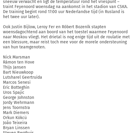
sneeuw verwacht en ligt de temperatuur rond het vriespunt –
traint Feyenoord woensdag na aankomst in het stadion van CSKA.
De training begint rond 17:00 uur Nederlandse tijd (in Rusland is
het twee uur later).
Ook Justin Bijlow, Leroy Fer en Róbert Bozeník stapten
woensdagochtend aan boord van het toestel waarmee Feyenoord
naar Moskou vliegt. Het drietal is nog enige tijd uit de roulatie met
een blessure, maar reist toch mee voor de morele ondersteuning
van hun teamgenoten.
Nick Marsman
Rámon ten Hove
Thijs Jansen
Bart Nieuwkoop
Lutsharel Geertruida
Marcos Senesi
Eric Botteghin
Uros Spajic
George Johnston
Jordy Wehrmann
Jens Toornstra
Mark Diemers
Orkun Kökcü
João Teixeira
Bryan Linssen
Steven Berghuis