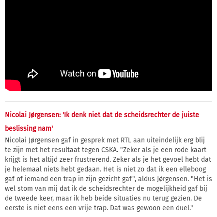
Nicolai Jørgensen: 'Ik denk niet dat de scheidsrechter de juiste
beslissing nam'
Nicolai Jørgensen gaf in gesprek met RTL aan uiteindelijk erg blij
te zijn met het resultaat tegen CSKA. "Zeker als je een rode kaart
krijgt is het altijd zeer frustrerend. Zeker als je het gevoel hebt dat
je helemaal niets hebt gedaan. Het is niet zo dat ik een elleboog
gaf of iemand een trap in zijn gezicht gaf", aldus Jørgensen. "Het is
wel stom van mij dat ik de scheidsrechter de mogelijkheid gaf bij
de tweede keer, maar ik heb beide situaties nu terug gezien. De
eerste is niet eens een vrije trap. Dat was gewoon een duel."