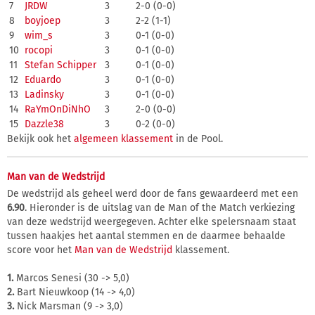
7
JRDW
3
2-0 (0-0)
8
boyjoep
3
2-2 (1-1)
9
wim_s
3
0-1 (0-0)
10
rocopi
3
0-1 (0-0)
11
Stefan Schipper
3
0-1 (0-0)
12
Eduardo
3
0-1 (0-0)
13
Ladinsky
3
0-1 (0-0)
14
RaYmOnDiNhO
3
2-0 (0-0)
15
Dazzle38
3
0-2 (0-0)
Bekijk ook het
algemeen klassement
in de Pool.
Man van de Wedstrijd
De wedstrijd als geheel werd door de fans gewaardeerd met een
6.90
. Hieronder is de uitslag van de Man of the Match verkiezing
van deze wedstrijd weergegeven. Achter elke spelersnaam staat
tussen haakjes het aantal stemmen en de daarmee behaalde
score voor het
Man van de Wedstrijd
klassement.
1.
Marcos Senesi (30 -> 5,0)
2.
Bart Nieuwkoop (14 -> 4,0)
3.
Nick Marsman (9 -> 3,0)