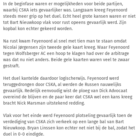
In de beginfase waren er mogelijkheden voor beide partijen,
waarbij CSKA iets gevaarlijker was. Langzaam kreeg Feyenoord
steeds meer grip op het duel. Echt heel grote kansen waren er niet
tot Bart Nieuwkoop vlak voor rust opeens gevaarlijk werd. Zijn
kopbal kon echter gekeerd worden.
Na rust kwam Feyenoord al snel met tien man te staan omdat
Nicolai Jørgensen zijn tweede gele kaart kreeg. Waar Feyenoord
tegen Wolfsberger AC een hoop te klagen had over de arbitrage
was dat nu niet anders. Beide gele kaarten waren veel te zwaar
gestraft.
Het duel kantelde daardoor logischerwijs. Feyenoord werd
teruggedrongen door CSKA, al werden de Russen nauwelijks
gevaarlijk. Redelijk eenvoudig wist de ploeg van Dick Advocaat
overeind de blijven en de paar keer dat CSKA wel een kans kreeg
bracht Nick Marsman uitstekend redding.
Vlak voor het einde werd Feyenoord plotseling gevaarlijk toen de
verdediging van CSKA zich verkeek op een lange bal van Bart
Nieuwkoop. Bryan Linssen kon echter net niet bij de bal, zodat het
duel in 0-0 eindigde.