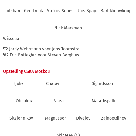
Lutsharel Geertruida
Marcos Senesi
Uroš Spajić
Bart Nieuwkoop
Nick Marsman
Wissels:
'72 Jordy Wehrmann voor Jens Toornstra
'82 Eric Botteghin voor Steven Berghuis
Opstelling CSKA Moskou
Ejuke
Chalov
Sigurdsson
Obljakov
Vlasic
Maradisjvilli
Sjtsjennikov
Magnusson
Divejev
Zajnoetdinov
Akinfeev (C)