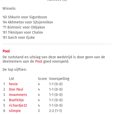
Wissels:
'63 Shkurin voor Sigurdsson
'64 Akhmetov voor Sjtsjennikov
'71 Bistrovic voor Obljakov
'81 Tiknizyan voor Chalov
'81 Gaich voor Ejuke
Pool
De ruststand en uitslag van deze wedstrijd is door geen van de
deelnemers aan de
Pool
goed voorspeld.
De top vijftien:
Lid
Score
Voorspelling
1
hevie
4
1-1 (0-0)
2
Don Paul
4
1-1 (0-0)
3
mvammers
4
1-1 (0-0)
4
Boefeltje
4
1-1 (0-0)
5
richardje32
4
1-1 (0-0)
6
slimpie
3
2-2 (1-1)