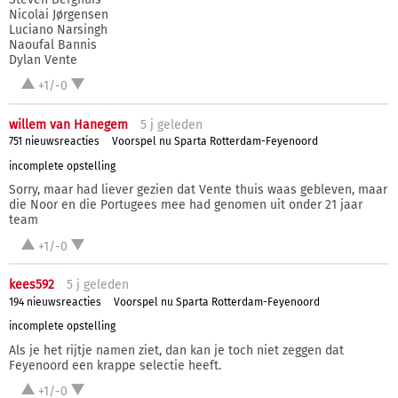
Nicolai Jørgensen
Luciano Narsingh
Naoufal Bannis
Dylan Vente
+1/-0
willem van Hanegem
5 j
geleden
751 nieuwsreacties
Voorspel nu Sparta Rotterdam-Feyenoord
incomplete opstelling
Sorry, maar had liever gezien dat Vente thuis waas gebleven, maar
die Noor en die Portugees mee had genomen uit onder 21 jaar
team
+1/-0
kees592
5 j
geleden
194 nieuwsreacties
Voorspel nu Sparta Rotterdam-Feyenoord
incomplete opstelling
Als je het rijtje namen ziet, dan kan je toch niet zeggen dat
Feyenoord een krappe selectie heeft.
+1/-0