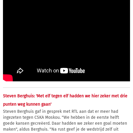
Steven Berghuis: 'Met elf tegen elf hadden we hier zeker met drie
punten weg kunnen gaan'
Steven Berghuis gaf in gesprek met RTL aan dat er meer had
ingezeten tegen CSKA Moskou. "We hebben in de eerste helft
goede kansen gecreëerd. Daar hadden we zeker een goal moeten
maken", aldus Berghuis. "Na rust geef je de wedstrijd zelf uit