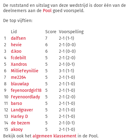
De ruststand en uitslag van deze wedstrijd is door één van de
deelnemers aan de
Pool
goed voorspeld.
De top vijftien:
Lid
Score
Voorspelling
1
dalfsen
7
2-1 (1-1)
2
hevie
6
2-1 (0-0)
3
d.koo
6
2-1 (0-0)
4
fcdebilt
5
2-1 (2-0)
5
Xandros
5
2-1 (0-1)
6
MillieFeynillie
5
3-1 (1-1)
7
me2264
5
2-1 (1-0)
8
blauwlap
5
2-1 (1-0)
9
feyenoordgirl18
5
2-1 (1-0)
10
Feyenoordlady
5
2-1 (2-0)
11
barso
5
2-1 (1-0)
12
Landgraver
5
2-1 (1-0)
13
Harley D
5
2-1 (1-0)
14
de bezem
5
2-1 (0-1)
15
akooy
5
2-1 (1-0)
Bekijk ook het
algemeen klassement
in de Pool.