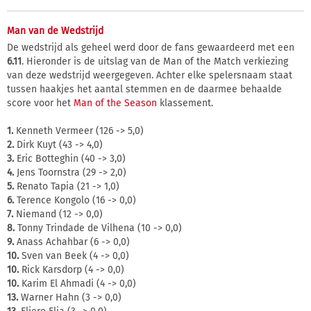
Man van de Wedstrijd
De wedstrijd als geheel werd door de fans gewaardeerd met een
6.11
. Hieronder is de uitslag van de Man of the Match verkiezing
van deze wedstrijd weergegeven. Achter elke spelersnaam staat
tussen haakjes het aantal stemmen en de daarmee behaalde
score voor het
Man of the Season
klassement.
1.
Kenneth Vermeer (126 -> 5,0)
2.
Dirk Kuyt (43 -> 4,0)
3.
Eric Botteghin (40 -> 3,0)
4.
Jens Toornstra (29 -> 2,0)
5.
Renato Tapia (21 -> 1,0)
6.
Terence Kongolo (16 -> 0,0)
7.
Niemand (12 -> 0,0)
8.
Tonny Trindade de Vilhena (10 -> 0,0)
9.
Anass Achahbar (6 -> 0,0)
10.
Sven van Beek (4 -> 0,0)
10.
Rick Karsdorp (4 -> 0,0)
10.
Karim El Ahmadi (4 -> 0,0)
13.
Warner Hahn (3 -> 0,0)