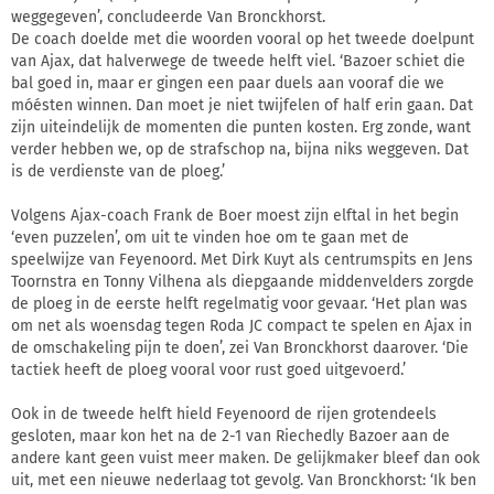
weggegeven’, concludeerde Van Bronckhorst.
De coach doelde met die woorden vooral op het tweede doelpunt
van Ajax, dat halverwege de tweede helft viel. ‘Bazoer schiet die
bal goed in, maar er gingen een paar duels aan vooraf die we
móésten winnen. Dan moet je niet twijfelen of half erin gaan. Dat
zijn uiteindelijk de momenten die punten kosten. Erg zonde, want
verder hebben we, op de strafschop na, bijna niks weggeven. Dat
is de verdienste van de ploeg.’
Volgens Ajax-coach Frank de Boer moest zijn elftal in het begin
‘even puzzelen’, om uit te vinden hoe om te gaan met de
speelwijze van Feyenoord. Met Dirk Kuyt als centrumspits en Jens
Toornstra en Tonny Vilhena als diepgaande middenvelders zorgde
de ploeg in de eerste helft regelmatig voor gevaar. ‘Het plan was
om net als woensdag tegen Roda JC compact te spelen en Ajax in
de omschakeling pijn te doen’, zei Van Bronckhorst daarover. ‘Die
tactiek heeft de ploeg vooral voor rust goed uitgevoerd.’
Ook in de tweede helft hield Feyenoord de rijen grotendeels
gesloten, maar kon het na de 2-1 van Riechedly Bazoer aan de
andere kant geen vuist meer maken. De gelijkmaker bleef dan ook
uit, met een nieuwe nederlaag tot gevolg. Van Bronckhorst: ‘Ik ben