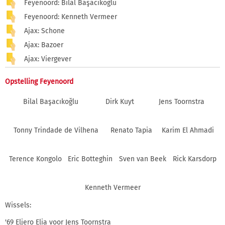
Feyenoord: Bilal Başacıkoğlu
Feyenoord: Kenneth Vermeer
Ajax: Schone
Ajax: Bazoer
Ajax: Viergever
Opstelling Feyenoord
Bilal Başacıkoğlu
Dirk Kuyt
Jens Toornstra
Tonny Trindade de Vilhena
Renato Tapia
Karim El Ahmadi
Terence Kongolo
Eric Botteghin
Sven van Beek
Rick Karsdorp
Kenneth Vermeer
Wissels:
'69 Eljero Elia voor Jens Toornstra