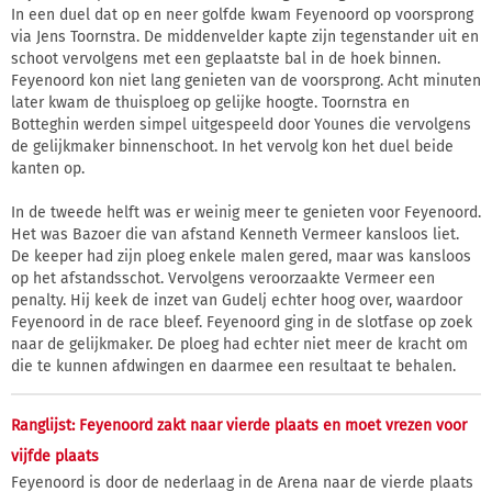
In een duel dat op en neer golfde kwam Feyenoord op voorsprong
via Jens Toornstra. De middenvelder kapte zijn tegenstander uit en
schoot vervolgens met een geplaatste bal in de hoek binnen.
Feyenoord kon niet lang genieten van de voorsprong. Acht minuten
later kwam de thuisploeg op gelijke hoogte. Toornstra en
Botteghin werden simpel uitgespeeld door Younes die vervolgens
de gelijkmaker binnenschoot. In het vervolg kon het duel beide
kanten op.
In de tweede helft was er weinig meer te genieten voor Feyenoord.
Het was Bazoer die van afstand Kenneth Vermeer kansloos liet.
De keeper had zijn ploeg enkele malen gered, maar was kansloos
op het afstandsschot. Vervolgens veroorzaakte Vermeer een
penalty. Hij keek de inzet van Gudelj echter hoog over, waardoor
Feyenoord in de race bleef. Feyenoord ging in de slotfase op zoek
naar de gelijkmaker. De ploeg had echter niet meer de kracht om
die te kunnen afdwingen en daarmee een resultaat te behalen.
Ranglijst: Feyenoord zakt naar vierde plaats en moet vrezen voor
vijfde plaats
Feyenoord is door de nederlaag in de Arena naar de vierde plaats