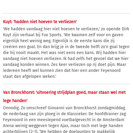
Kuyt: 'hadden niet hoeven te verliezen'
'We hadden vandaag hier niet hoeven te verliezen,' zo opende Dirk
Kuyt zijn verhaal bij Fox Sports. 'We kwamen zelf voor en gaven
eigenlijk heel weinig weg. Eigenlijk is de eerste kans die zij
creëren een goal. En dan krijg je in de tweede helft zo'n goal tegen
die hij nooit maakt. Het was niet eens een kans. Wij hadden hier
vandaag niet hoeven verliezen. Ik had zelfs het gevoel dat we hier
vandaag konden winnen. Zes keer verliezen op rij doet pijn. Maar
iedereen heeft wel kunnen zien dat hier een ander Feyenoord
staat dan afgelopen weken.'
Van Bronckhorst: 'uitvoering strijdplan goed, maar staan wel met
lege handen'
Onnodig. Zo omschreef Giovanni van Bronckhorst zondagmiddag
de nederlaag van zijn ploeg in de Klassieker. De hoofdtrainer zag
Feyenoord in een meeslepend voetbalgevecht in de Amsterdam
Arena weinig weggeven tegen Ajax, maar toch met lege handen
achterblijven (2-1). ‘We hebben de doelpunten te makkelijk