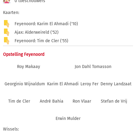
0 toeschouwers
Kaarten:
Feyenoord: Karim El Ahmadi ('10)
Ajax: Alderweireld ('52)
Feyenoord: Tim de Cler ('55)
Opstelling Feyenoord
Roy Makaay
Jon Dahl Tomasson
Georginio Wijnaldum
Karim El Ahmadi
Leroy Fer
Denny Landzaat
Tim de Cler
André Bahia
Ron Vlaar
Stefan de Vrij
Erwin Mulder
Wissels: