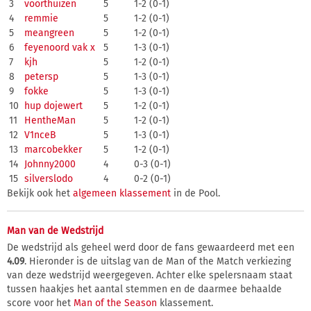
3
voorthuizen
5
1-2 (0-1)
4
remmie
5
1-2 (0-1)
5
meangreen
5
1-2 (0-1)
6
feyenoord vak x
5
1-3 (0-1)
7
kjh
5
1-2 (0-1)
8
petersp
5
1-3 (0-1)
9
fokke
5
1-3 (0-1)
10
hup dojewert
5
1-2 (0-1)
11
HentheMan
5
1-2 (0-1)
12
V1nceB
5
1-3 (0-1)
13
marcobekker
5
1-2 (0-1)
14
Johnny2000
4
0-3 (0-1)
15
silverslodo
4
0-2 (0-1)
Bekijk ook het
algemeen klassement
in de Pool.
Man van de Wedstrijd
De wedstrijd als geheel werd door de fans gewaardeerd met een
4.09
. Hieronder is de uitslag van de Man of the Match verkiezing
van deze wedstrijd weergegeven. Achter elke spelersnaam staat
tussen haakjes het aantal stemmen en de daarmee behaalde
score voor het
Man of the Season
klassement.