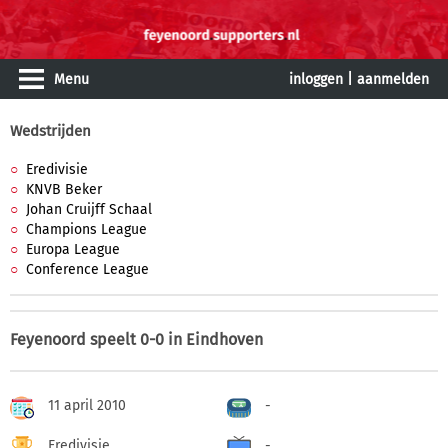
Menu
inloggen
|
aanmelden
Wedstrijden
Eredivisie
KNVB Beker
Johan Cruijff Schaal
Champions League
Europa League
Conference League
Feyenoord speelt 0-0 in Eindhoven
11 april 2010
-
Eredivisie
-