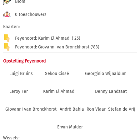
Blom
0 toeschouwers
Kaarten:
Feyenoord: Karim El Ahmadi ('25)
Feyenoord: Giovanni van Bronckhorst ('83)
Opstelling Feyenoord
Luigi Bruins
Sekou Cissé
Georginio Wijnaldum
Leroy Fer
Karim El Ahmadi
Denny Landzaat
Giovanni van Bronckhorst
André Bahia
Ron Vlaar
Stefan de Vrij
Erwin Mulder
Wissels: