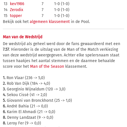
13
kev1986
7
1-0 (1-0)
14
Zerodix
7
1-0 (1-0)
15
topper
7
1-0 (1-0)
Bekijk ook het
algemeen klassement
in de Pool.
Man van de Wedstrijd
De wedstrijd als geheel werd door de fans gewaardeerd met een
7.57
. Hieronder is de uitslag van de Man of the Match verkiezing
van deze wedstrijd weergegeven. Achter elke spelersnaam staat
tussen haakjes het aantal stemmen en de daarmee behaalde
score voor het
Man of the Season
klassement.
1.
Ron Vlaar (236 -> 5,0)
2.
Rob Van Dijk (184 -> 4,0)
3.
Georginio Wijnaldum (120 -> 3,0)
4.
Sekou Cissé (41 -> 2,0)
5.
Giovanni van Bronckhorst (25 -> 1,0)
6.
André Bahia (21 -> 0,0)
6.
Karim El Ahmadi (21 -> 0,0)
8.
Denny Landzaat (9 -> 0,0)
8.
Leroy Fer (9 -> 0,0)