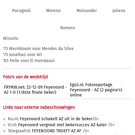
Pocognoli
Moreno
Moisander
Jaliens
Romero
Wissels:
'73 Wernbloom voor Mendes da Silva
'73 Jonathas voor Ari
'83 Pelle voor El Hamdaoui
Foto's van de wedstrijd
Ego2.nl: Fotoreportage
FR1908.net: 22-12-09 Feyenoord -
Feyenoord - AZ (2 pagina's)
AZ 1-0 (1/8ste finale beker)
online
Links naar externe nabeschouwingen
Nu.nl:
Feyenoord schakelt AZ uit in de beker
/li>
VI.nl:
Feyenoord vergroot met bekersucces AZ-kater
/li>
Telegraaf.nl:
FEYENOORD TROEFT AZ AF
/li>