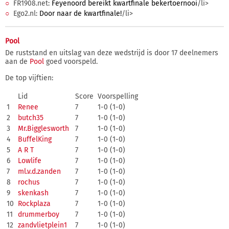
FR1908.net:
Feyenoord bereikt kwartfinale bekertoernooi
/li>
Ego2.nl:
Door naar de kwartfinale!
/li>
Pool
De ruststand en uitslag van deze wedstrijd is door 17 deelnemers
aan de
Pool
goed voorspeld.
De top vijftien:
Lid
Score
Voorspelling
1
Renee
7
1-0 (1-0)
2
butch35
7
1-0 (1-0)
3
Mr.Bigglesworth
7
1-0 (1-0)
4
BuffelKing
7
1-0 (1-0)
5
A R T
7
1-0 (1-0)
6
Lowlife
7
1-0 (1-0)
7
ml.v.d.zanden
7
1-0 (1-0)
8
rochus
7
1-0 (1-0)
9
skenkash
7
1-0 (1-0)
10
Rockplaza
7
1-0 (1-0)
11
drummerboy
7
1-0 (1-0)
12
zandvlietplein1
7
1-0 (1-0)