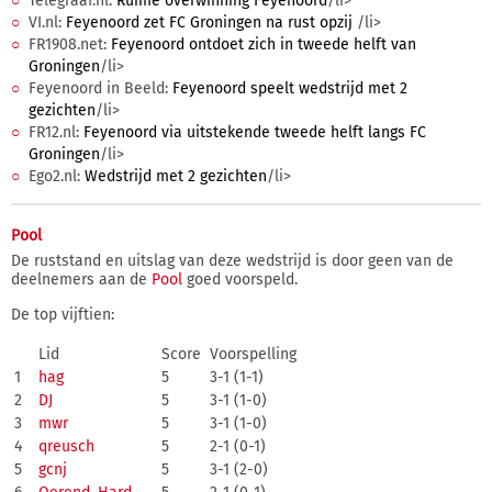
Telegraaf.nl:
Ruime overwinning Feyenoord
/li>
VI.nl:
Feyenoord zet FC Groningen na rust opzij
/li>
FR1908.net:
Feyenoord ontdoet zich in tweede helft van
Groningen
/li>
Feyenoord in Beeld:
Feyenoord speelt wedstrijd met 2
gezichten
/li>
FR12.nl:
Feyenoord via uitstekende tweede helft langs FC
Groningen
/li>
Ego2.nl:
Wedstrijd met 2 gezichten
/li>
Pool
De ruststand en uitslag van deze wedstrijd is door geen van de
deelnemers aan de
Pool
goed voorspeld.
De top vijftien:
Lid
Score
Voorspelling
1
hag
5
3-1 (1-1)
2
DJ
5
3-1 (1-0)
3
mwr
5
3-1 (1-0)
4
qreusch
5
2-1 (0-1)
5
gcnj
5
3-1 (2-0)