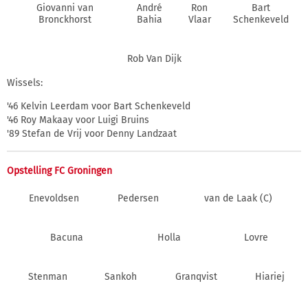
Giovanni van
André
Ron
Bart
Bronckhorst
Bahia
Vlaar
Schenkeveld
Rob Van Dijk
Wissels:
'46 Kelvin Leerdam voor Bart Schenkeveld
'46 Roy Makaay voor Luigi Bruins
'89 Stefan de Vrij voor Denny Landzaat
Opstelling FC Groningen
Enevoldsen
Pedersen
van de Laak (C)
Bacuna
Holla
Lovre
Stenman
Sankoh
Granqvist
Hiariej