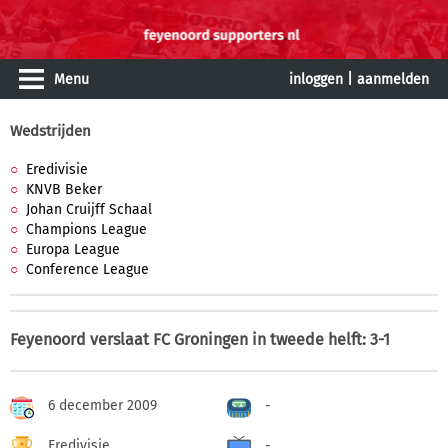
Menu
inloggen
|
aanmelden
Wedstrijden
Eredivisie
KNVB Beker
Johan Cruijff Schaal
Champions League
Europa League
Conference League
Feyenoord verslaat FC Groningen in tweede helft: 3-1
6 december 2009
-
Eredivisie
-