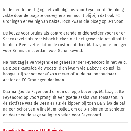
In de eerste helft ging het volledig mis voor Feyenoord. De ploeg
zakte door de laagste ondergrens en mocht blij zijn dat ook FC
Groningen er weinig van bakte. Toch kwam die ploeg op 0-1 voor.
De keuze voor Bruins als controlerende middenvelder voor Fer en
Schenkeveld als rechtsback bleken niet het gewenste resultaat te
hebben. Been zette dat in de rust recht door Makaay in te brengen
voor Bruins en Leerdam voor Schenkeveld.
Na rust zag je vervolgens een geheel ander Feyenoord in het veld.
De ploeg kantelde de wedstrijd en kwam via Babovic op gelijke
hoogte. Hij schoot vanaf zo'n meter of 18 de bal onhoudbaar
achter de FC Groningen doelman.
Daarna gooide Feyenoord er een schepje bovenop. Makaay zette
Feyenoord op voorsprong uit een goede assist van Tomasson. In
de slotfase was de Deen er als de kippen bij toen Da Silva de bal
na een schot van Wijnaldum losliet, om de 3-1 binnen te schieten
en daarmee de zege veilig te spelen voor Feyenoord.
Ranglijst: Feyenoord blijft vierde