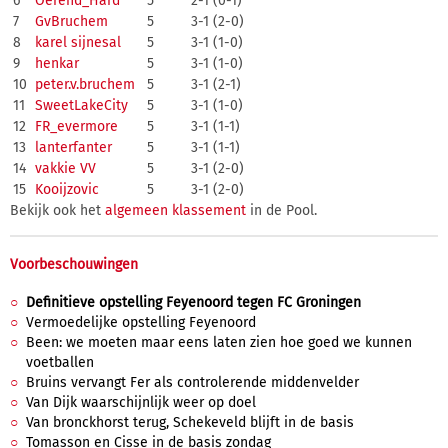
6
Oerend_Hard
5
2-1 (0-1)
7
GvBruchem
5
3-1 (2-0)
8
karel sijnesal
5
3-1 (1-0)
9
henkar
5
3-1 (1-0)
10
peter.v.bruchem
5
3-1 (2-1)
11
SweetLakeCity
5
3-1 (1-0)
12
FR_evermore
5
3-1 (1-1)
13
lanterfanter
5
3-1 (1-1)
14
vakkie VV
5
3-1 (2-0)
15
Kooijzovic
5
3-1 (2-0)
Bekijk ook het
algemeen klassement
in de Pool.
Voorbeschouwingen
Definitieve opstelling Feyenoord tegen FC Groningen
Vermoedelijke opstelling Feyenoord
Been: we moeten maar eens laten zien hoe goed we kunnen
voetballen
Bruins vervangt Fer als controlerende middenvelder
Van Dijk waarschijnlijk weer op doel
Van bronckhorst terug, Schekeveld blijft in de basis
Tomasson en Cisse in de basis zondag