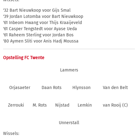
'32 Bart Nieuwkoop voor Gijs Smal
'39 Jordan Lotomba voor Bart Nieuwkoop
'61 Inbeom Hwang voor Thijs Kraaijeveld
'61 Casper Tengstedt voor Ayase Ueda
'61 Raheem Sterling voor Jordan Bos
'80 Aymen Sliti voor Anis Hadj Moussa
Opstelling FC Twente
Lammers
Orjasaeter
Daan Rots
Hlynsson
Van den Belt
Zerrouki
M. Rots
Nijstad
Lemkin
van Rooij (C)
Unnerstall
Wissels: