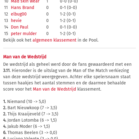
10
Mad skin wear
1
0-0 (0-0)
11
Hans Brand
0
0-1 (0-0)
12
elbug00
0
1-2 (0-1)
13
hevie
0
1-2 (0-1)
14
Don Paul
0
0-1 (0-0)
15
peter mulder
0
1-2 (0-1)
Bekijk ook het
algemeen klassement
in de Pool.
Man van de Wedstrijd
De wedstrijd als geheel werd door de fans gewaardeerd met een
3.11
. Hieronder is de uitslag van de Man of the Match verkiezing
van deze wedstrijd weergegeven. Achter elke spelersnaam staat
tussen haakjes het aantal stemmen en de daarmee behaalde
score voor het
Man van de Wedstrijd
klassement.
1.
Niemand (10 -> 5,0)
2.
Bart Nieuwkoop (7 -> 3,5)
2.
Thijs Kraaijeveld (7 -> 3,5)
4.
Jordan Lotomba (6 -> 1,5)
4.
Jakub Moder (6 -> 1,5)
6.
Thomas Beelen (3 -> 0,0)
6.
Luciano Valente (3 -> 0,0)