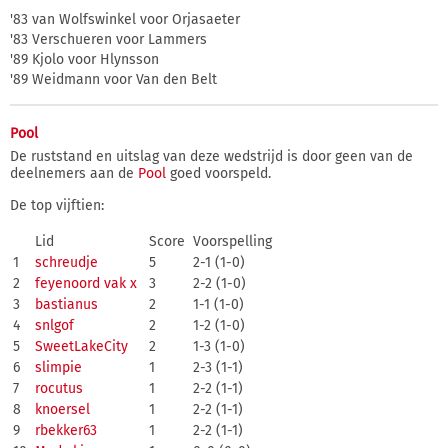
'83 van Wolfswinkel voor Orjasaeter
'83 Verschueren voor Lammers
'89 Kjolo voor Hlynsson
'89 Weidmann voor Van den Belt
Pool
De ruststand en uitslag van deze wedstrijd is door geen van de
deelnemers aan de
Pool
goed voorspeld.
De top vijftien:
Lid
Score
Voorspelling
1
schreudje
5
2-1 (1-0)
2
feyenoord vak x
3
2-2 (1-0)
3
bastianus
2
1-1 (1-0)
4
snlgof
2
1-2 (1-0)
5
SweetLakeCity
2
1-3 (1-0)
6
slimpie
1
2-3 (1-1)
7
rocutus
1
2-2 (1-1)
8
knoersel
1
2-2 (1-1)
9
rbekker63
1
2-2 (1-1)