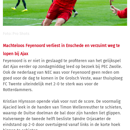
Foto: Pro Shots
Machteloos Feyenoord verliest in Enschede en verzuimt weg te
lopen bij Ajax
Feyenoord is er niet in geslaagd te profiteren van het gelijkspel
dat Ajax eerder op zondagmiddag leed op bezoek bij PEC Zwolle.
Ook de nederlaag van NEC was voor Feyenoord geen reden om
goed voor de dag te komen in De Grolsch Veste, waar thuisploeg
FC Twente uiteindelijk met 2-0 te sterk was voor de
Rotterdammers.
Kristian Hlynsson opende vlak voor rust de score. De voormalig
Ajacied leek in de handen van Timon Wellenreuther te schieten,
waarop de Duitse doelman de bal door zijn handen liet glippen.
Halverwege de tweede helft besliste Søndre Orjasæter de
eindstand op 2-0 door overtuigend vanaf links in de korte hoek