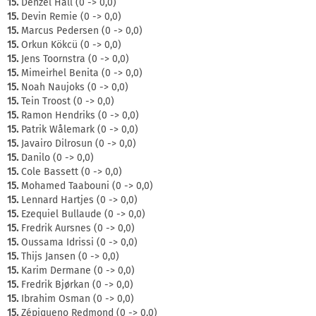
15.
Denzel Hall (0 -> 0,0)
15.
Devin Remie (0 -> 0,0)
15.
Marcus Pedersen (0 -> 0,0)
15.
Orkun Kökcü (0 -> 0,0)
15.
Jens Toornstra (0 -> 0,0)
15.
Mimeirhel Benita (0 -> 0,0)
15.
Noah Naujoks (0 -> 0,0)
15.
Tein Troost (0 -> 0,0)
15.
Ramon Hendriks (0 -> 0,0)
15.
Patrik Wålemark (0 -> 0,0)
15.
Javairo Dilrosun (0 -> 0,0)
15.
Danilo (0 -> 0,0)
15.
Cole Bassett (0 -> 0,0)
15.
Mohamed Taabouni (0 -> 0,0)
15.
Lennard Hartjes (0 -> 0,0)
15.
Ezequiel Bullaude (0 -> 0,0)
15.
Fredrik Aursnes (0 -> 0,0)
15.
Oussama Idrissi (0 -> 0,0)
15.
Thijs Jansen (0 -> 0,0)
15.
Karim Dermane (0 -> 0,0)
15.
Fredrik Bjørkan (0 -> 0,0)
15.
Ibrahim Osman (0 -> 0,0)
15.
Zépiqueno Redmond (0 -> 0,0)