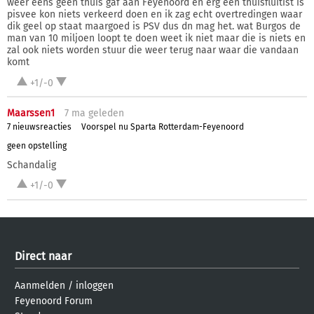
weer eens geen thuis gaf aan Feyenoord en erg een thuisfluitist is
pisvee kon niets verkeerd doen en ik zag echt overtredingen waar
dik geel op staat maargoed is PSV dus dn mag het. wat Burgos de
man van 10 miljoen loopt te doen weet ik niet maar die is niets en
zal ook niets worden stuur die weer terug naar waar die vandaan
komt
+1/-0
Maarssen1
7 ma
geleden
7 nieuwsreacties
Voorspel nu Sparta Rotterdam-Feyenoord
geen opstelling
Schandalig
+1/-0
Direct naar
Aanmelden
/
inloggen
Feyenoord Forum