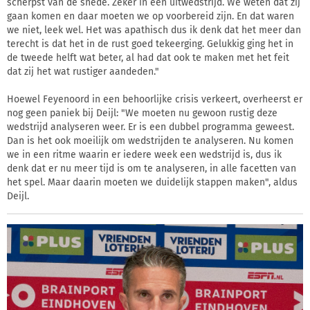
scherpst van de snede. Zeker in een uitwedstrijd. We weten dat zij
gaan komen en daar moeten we op voorbereid zijn. En dat waren
we niet, leek wel. Het was apathisch dus ik denk dat het meer dan
terecht is dat het in de rust goed tekeerging. Gelukkig ging het in
de tweede helft wat beter, al had dat ook te maken met het feit
dat zij het wat rustiger aandeden."
Hoewel Feyenoord in een behoorlijke crisis verkeert, overheerst er
nog geen paniek bij Deijl: "We moeten nu gewoon rustig deze
wedstrijd analyseren weer. Er is een dubbel programma geweest.
Dan is het ook moeilijk om wedstrijden te analyseren. Nu komen
we in een ritme waarin er iedere week een wedstrijd is, dus ik
denk dat er nu meer tijd is om te analyseren, in alle facetten van
het spel. Maar daarin moeten we duidelijk stappen maken", aldus
Deijl.