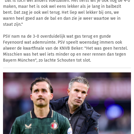
"Dat is toch wel anders voetballen. Het liefst wil je ook nog de 4-0
maken, maar het is ook wel eens lekker als je lang in balbezit
bent. Dat zag je ook wel terug. Het liep wel lekker bij ons, we
waren heel goed aan de bal en dan zie je weer waartoe we in
staat zijn."
PSV nam na de 3-0 overduidelijk wat gas terug en gunde
Feyenoord wat ademruimte. PSV speelt woensdag immers ook
alweer de kwartfinale van de KNVB Beker: "Het was geen herstel.
Misschien was het wel iets minder op en neer rennen dan tegen
Bayern München", zo lachte Schouten tot slot.