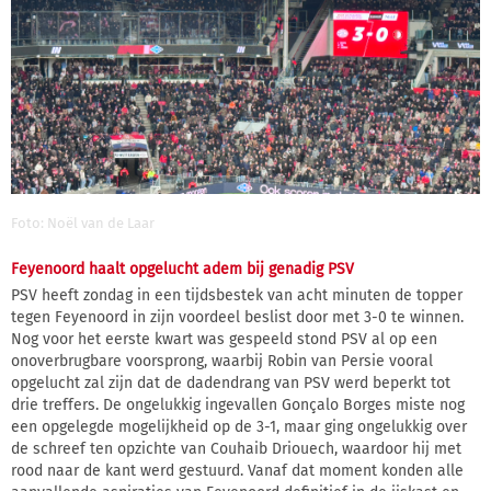
Foto: Noël van de Laar
Feyenoord haalt opgelucht adem bij genadig PSV
PSV heeft zondag in een tijdsbestek van acht minuten de topper
tegen Feyenoord in zijn voordeel beslist door met 3-0 te winnen.
Nog voor het eerste kwart was gespeeld stond PSV al op een
onoverbrugbare voorsprong, waarbij Robin van Persie vooral
opgelucht zal zijn dat de dadendrang van PSV werd beperkt tot
drie treffers. De ongelukkig ingevallen Gonçalo Borges miste nog
een opgelegde mogelijkheid op de 3-1, maar ging ongelukkig over
de schreef ten opzichte van Couhaib Driouech, waardoor hij met
rood naar de kant werd gestuurd. Vanaf dat moment konden alle