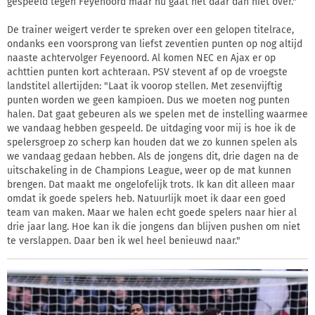
gespeeld tegen Feyenoord maar nu gaat het daar dan niet over."
De trainer weigert verder te spreken over een gelopen titelrace,
ondanks een voorsprong van liefst zeventien punten op nog altijd
naaste achtervolger Feyenoord. Al komen NEC en Ajax er op
achttien punten kort achteraan. PSV stevent af op de vroegste
landstitel allertijden: "Laat ik voorop stellen. Met zesenvijftig
punten worden we geen kampioen. Dus we moeten nog punten
halen. Dat gaat gebeuren als we spelen met de instelling waarmee
we vandaag hebben gespeeld. De uitdaging voor mij is hoe ik de
spelersgroep zo scherp kan houden dat we zo kunnen spelen als
we vandaag gedaan hebben. Als de jongens dit, drie dagen na de
uitschakeling in de Champions League, weer op de mat kunnen
brengen. Dat maakt me ongelofelijk trots. Ik kan dit alleen maar
omdat ik goede spelers heb. Natuurlijk moet ik daar een goed
team van maken. Maar we halen echt goede spelers naar hier al
drie jaar lang. Hoe kan ik die jongens dan blijven pushen om niet
te verslappen. Daar ben ik wel heel benieuwd naar."