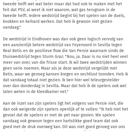
tweede helft wel wat beter maar dat had ook te maken met het
feit dat PSV, al weet ik niet waarom, wat gas terugnam in de
tweede helft. Iedere wedstrijd begint bij het spelen van de duels,
knokken en keihard werken. Dat heb ik gewoon niet gezien
vandaag."
De wedstrijd in Eindhoven was dan ook geen logisch vervolg van
een aanzienlijk betere wedstrijd van Feyenoord in Sevilla tegen
Real Betis en de positieve flow die Van Persie waarnam sinds de
thuiswedstrijd tegen Sturm Graz: "Nou, ja. Daar is nu niet heel veel
meer van over, van die frisse start. Ik wil twee wedstrijden winnen
geen serie noemen. Maar als je deze wedstrijd vergelijkt met
Betis, waar we genoeg kansen kregen en vechtlust toonden. Heb ik
dat vandaag totaal niet gezien. Ik ben hier wel teleurgestelder
over dan donderdag in Sevilla. Maar dat heb ik de spelers ook wel
laten weten in de kleedkamer net."
Aan de inzet van zijn spelers ligt het volgens van Persie niet, die
dan ook weigerde zijn spelers openlijk af te vallen: "Ik heb niet het
gevoel dat de spelers er met de pet naar gooien. We spelen
vandaag ook gewoon tegen een hartstikke goed team dat ook
goed met de druk overweg kan. Dit was niet goed genoeg van ons