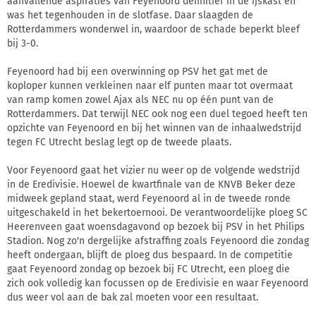
aanvallende aspiraties van Feyenoord definitief in de ijskast en
was het tegenhouden in de slotfase. Daar slaagden de
Rotterdammers wonderwel in, waardoor de schade beperkt bleef
bij 3-0.
Feyenoord had bij een overwinning op PSV het gat met de
koploper kunnen verkleinen naar elf punten maar tot overmaat
van ramp komen zowel Ajax als NEC nu op één punt van de
Rotterdammers. Dat terwijl NEC ook nog een duel tegoed heeft ten
opzichte van Feyenoord en bij het winnen van de inhaalwedstrijd
tegen FC Utrecht beslag legt op de tweede plaats.
Voor Feyenoord gaat het vizier nu weer op de volgende wedstrijd
in de Eredivisie. Hoewel de kwartfinale van de KNVB Beker deze
midweek gepland staat, werd Feyenoord al in de tweede ronde
uitgeschakeld in het bekertoernooi. De verantwoordelijke ploeg SC
Heerenveen gaat woensdagavond op bezoek bij PSV in het Philips
Stadion. Nog zo'n dergelijke afstraffing zoals Feyenoord die zondag
heeft ondergaan, blijft de ploeg dus bespaard. In de competitie
gaat Feyenoord zondag op bezoek bij FC Utrecht, een ploeg die
zich ook volledig kan focussen op de Eredivisie en waar Feyenoord
dus weer vol aan de bak zal moeten voor een resultaat.