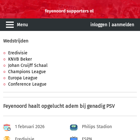
Menu
inloggen
|
aanmelden
Wedstrijden
Eredivisie
KNVB Beker
Johan Cruijff Schaal
Champions League
Europa League
Conference League
Feyenoord haalt opgelucht adem bij genadig PSV
1 februari 2026
Philips Stadion
Eredivisie
ESPN