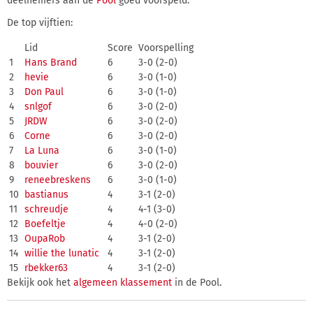
deelnemers aan de
Pool
goed voorspeld.
De top vijftien:
Lid
Score
Voorspelling
1
Hans Brand
6
3-0 (2-0)
2
hevie
6
3-0 (1-0)
3
Don Paul
6
3-0 (1-0)
4
snlgof
6
3-0 (2-0)
5
JRDW
6
3-0 (2-0)
6
Corne
6
3-0 (2-0)
7
La Luna
6
3-0 (1-0)
8
bouvier
6
3-0 (2-0)
9
reneebreskens
6
3-0 (1-0)
10
bastianus
4
3-1 (2-0)
11
schreudje
4
4-1 (3-0)
12
Boefeltje
4
4-0 (2-0)
13
OupaRob
4
3-1 (2-0)
14
willie the lunatic
4
3-1 (2-0)
15
rbekker63
4
3-1 (2-0)
Bekijk ook het
algemeen klassement
in de Pool.