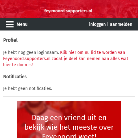
Menu
inloggen
|
aanmelden
Profiel
Je hebt nog geen loginnaam.
Klik hier om nu lid te worden van
Feyenoord.supporters.nl zodat je deel kan nemen aan alles wat
hier te doen is!
Notificaties
Je hebt geen notificaties.
Daag een vriend uit en
bekijk wie het meeste over
Feyenoord weet!