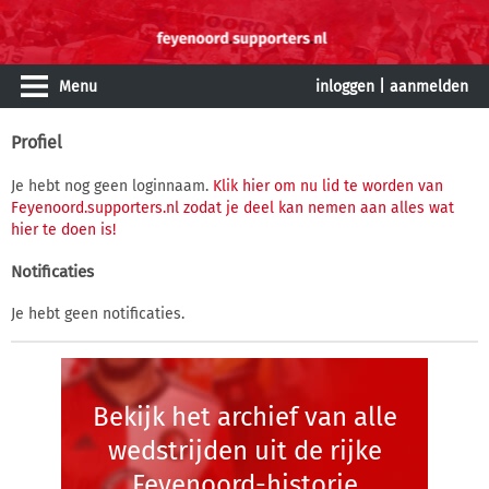
Menu
inloggen
|
aanmelden
Profiel
Je hebt nog geen loginnaam.
Klik hier om nu lid te worden van
Feyenoord.supporters.nl zodat je deel kan nemen aan alles wat
hier te doen is!
Notificaties
Je hebt geen notificaties.
Bekijk het archief van alle
wedstrijden uit de rijke
Feyenoord-historie