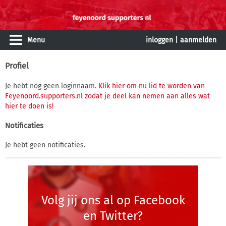
Menu
inloggen
|
aanmelden
Profiel
Je hebt nog geen loginnaam.
Klik hier om nu lid te worden van
Feyenoord.supporters.nl zodat je deel kan nemen aan alles wat
hier te doen is!
Notificaties
Je hebt geen notificaties.
Volg jij ons al op Facebook
en Twitter?