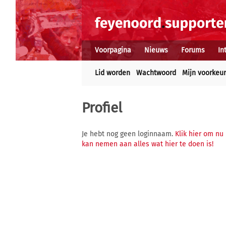
Voorpagina
Nieuws
Forums
In
Lid worden
Wachtwoord
Mijn voorkeu
Profiel
Je hebt nog geen loginnaam.
Klik hier om nu
kan nemen aan alles wat hier te doen is!