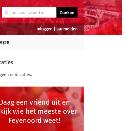
inloggen
|
aanmelden
dagen
caties
geen notificaties.
Daag een vriend uit en
kijk wie het meeste over
Feyenoord weet!