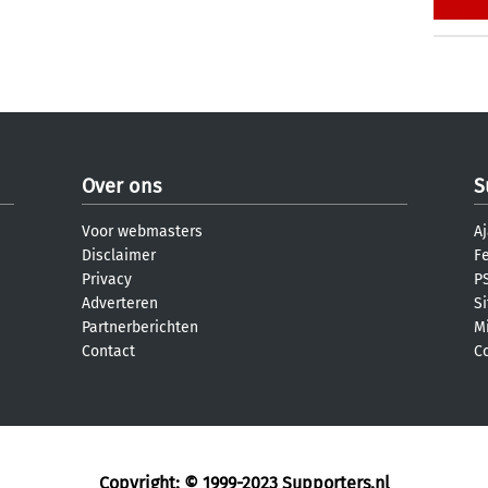
Over ons
S
Voor webmasters
Aj
Disclaimer
F
Privacy
PS
Adverteren
S
Partnerberichten
M
Contact
C
Copyright: © 1999-2023
Supporters.nl