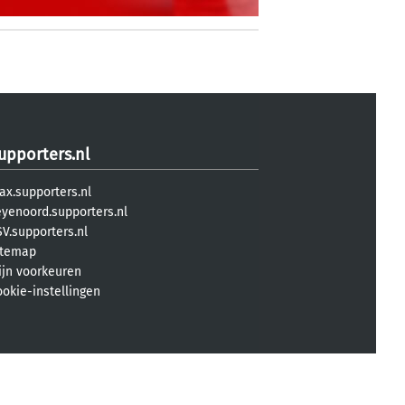
upporters.nl
ax.supporters.nl
eyenoord.supporters.nl
V.supporters.nl
itemap
ijn voorkeuren
ookie-instellingen