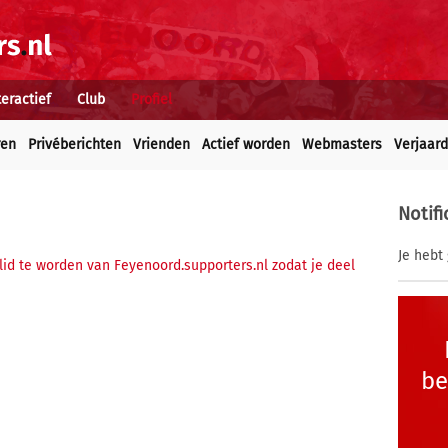
teractief
Club
Profiel
ren
Privéberichten
Vrienden
Actief worden
Webmasters
Verjaar
Notifi
Je hebt 
 lid te worden van Feyenoord.supporters.nl zodat je deel
be