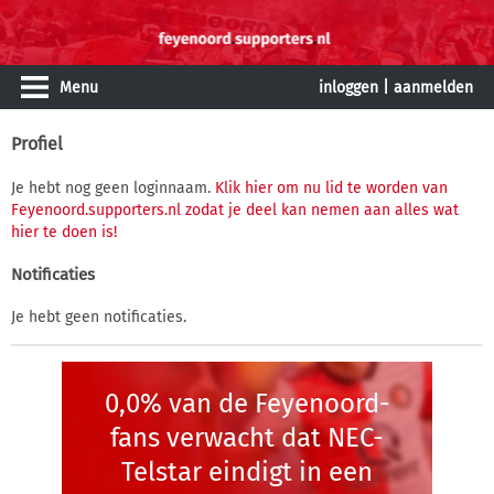
Menu
inloggen
|
aanmelden
Profiel
Je hebt nog geen loginnaam.
Klik hier om nu lid te worden van
Feyenoord.supporters.nl zodat je deel kan nemen aan alles wat
hier te doen is!
Notificaties
Je hebt geen notificaties.
0,0% van de Feyenoord-
fans verwacht dat NEC-
Telstar eindigt in een