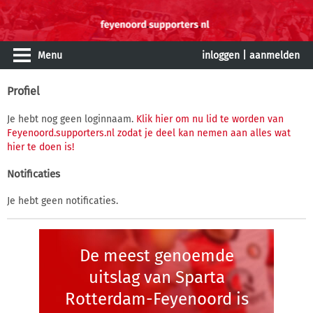
Menu
inloggen
|
aanmelden
Profiel
Je hebt nog geen loginnaam.
Klik hier om nu lid te worden van
Feyenoord.supporters.nl zodat je deel kan nemen aan alles wat
hier te doen is!
Notificaties
Je hebt geen notificaties.
De meest genoemde
uitslag van Sparta
Rotterdam-Feyenoord is