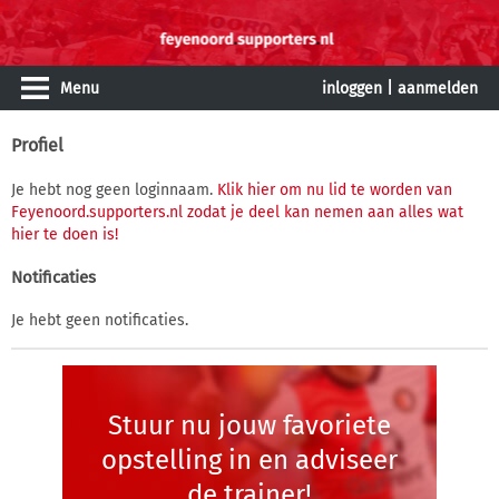
Menu
inloggen
|
aanmelden
Profiel
Je hebt nog geen loginnaam.
Klik hier om nu lid te worden van
Feyenoord.supporters.nl zodat je deel kan nemen aan alles wat
hier te doen is!
Notificaties
Je hebt geen notificaties.
Stuur nu jouw favoriete
opstelling in en adviseer
de trainer!