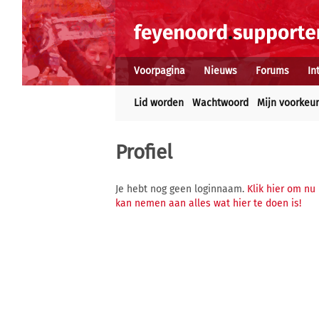
Voorpagina
Nieuws
Forums
In
Lid worden
Wachtwoord
Mijn voorkeu
Profiel
Je hebt nog geen loginnaam.
Klik hier om nu
kan nemen aan alles wat hier te doen is!