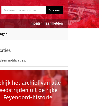
inloggen
|
aanmelden
dagen
caties
geen notificaties.
kijk het archief van alle
wedstrijden uit de rijke
Feyenoord-historie