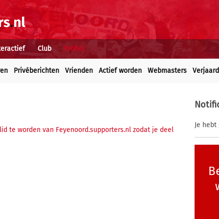
teractief
Club
Profiel
ren
Privéberichten
Vrienden
Actief worden
Webmasters
Verjaar
Notifi
Je hebt 
 lid te worden van Feyenoord.supporters.nl zodat je deel
Be