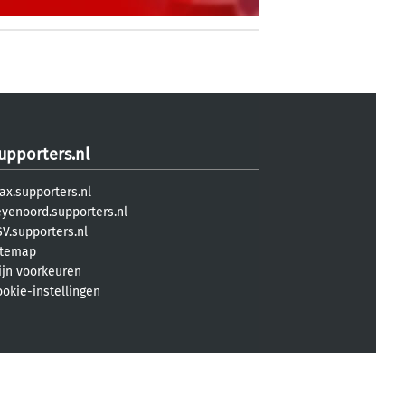
upporters.nl
ax.supporters.nl
eyenoord.supporters.nl
V.supporters.nl
itemap
ijn voorkeuren
ookie-instellingen