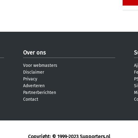
Over ons
S
Voor webmasters
Aj
Disclaimer
F
Privacy
PS
Adverteren
S
Partnerberichten
M
Contact
C
Copyright: © 1999-2023
Supporters.nl