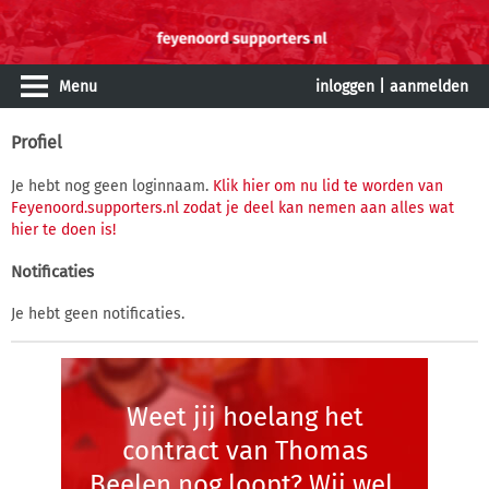
Menu
inloggen
|
aanmelden
Profiel
Je hebt nog geen loginnaam.
Klik hier om nu lid te worden van
Feyenoord.supporters.nl zodat je deel kan nemen aan alles wat
hier te doen is!
Notificaties
Je hebt geen notificaties.
Weet jij hoelang het
contract van Thomas
Beelen nog loopt? Wij wel.