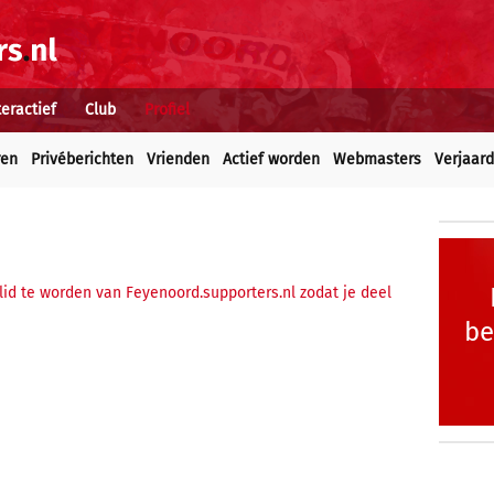
teractief
Club
Profiel
ren
Privéberichten
Vrienden
Actief worden
Webmasters
Verjaar
 lid te worden van Feyenoord.supporters.nl zodat je deel
be