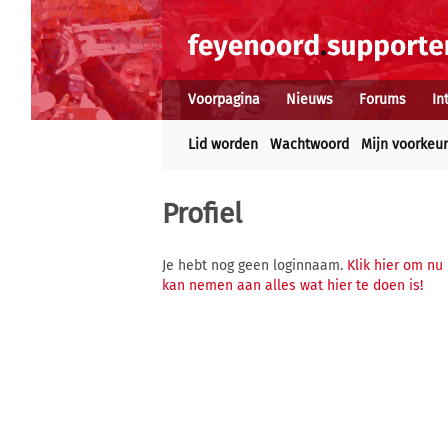
Voorpagina
Nieuws
Forums
In
Lid worden
Wachtwoord
Mijn voorkeu
Profiel
Je hebt nog geen loginnaam.
Klik hier om nu
kan nemen aan alles wat hier te doen is!