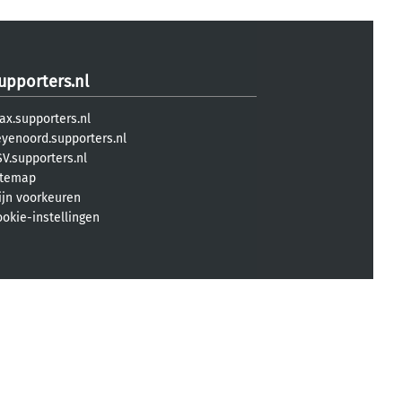
upporters.nl
ax.supporters.nl
eyenoord.supporters.nl
V.supporters.nl
itemap
ijn voorkeuren
ookie-instellingen