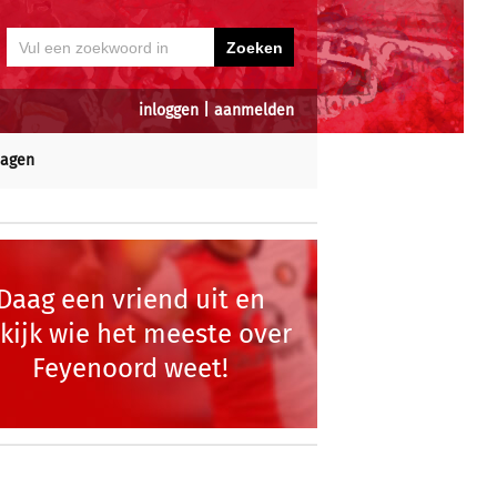
inloggen
|
aanmelden
dagen
Daag een vriend uit en
kijk wie het meeste over
Feyenoord weet!