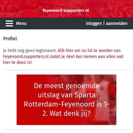
Menu
inloggen
|
aanmelden
Profiel
Je hebt nog geen loginnaam.
Klik hier om nu lid te worden van
Feyenoord.supporters.nl zodat je deel kan nemen aan alles wat
hier te doen is!
De meest genoemde
uitslag van Sparta
Rotterdam-Feyenoord is 1-
2. Wat denk jij?