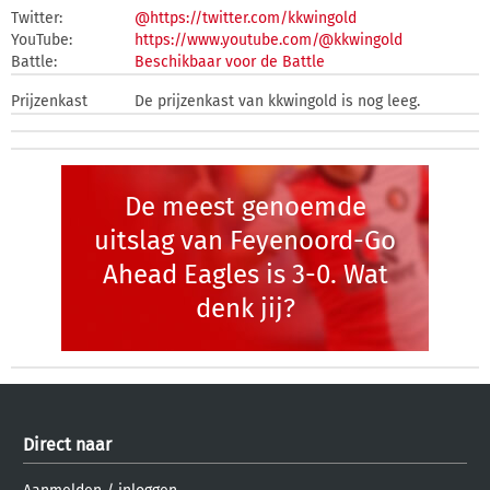
Twitter:
@https://twitter.com/kkwingold
YouTube:
https://www.youtube.com/@kkwingold
Battle:
Beschikbaar voor de Battle
Prijzenkast
De prijzenkast van kkwingold is nog leeg.
De meest genoemde
uitslag van Feyenoord-Go
Ahead Eagles is 3-0. Wat
denk jij?
Direct naar