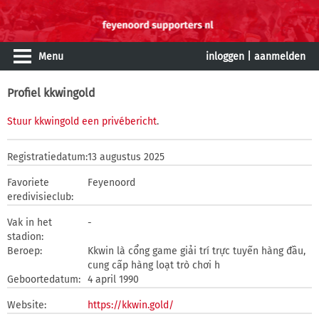
Menu
inloggen
|
aanmelden
Profiel kkwingold
Stuur kkwingold een privébericht
.
Registratiedatum:
13 augustus 2025
Favoriete
Feyenoord
eredivisieclub:
Vak in het
-
stadion:
Beroep:
Kkwin là cổng game giải trí trực tuyến hàng đầu,
cung cấp hàng loạt trò chơi h
Geboortedatum:
4 april 1990
Website:
https://kkwin.gold/