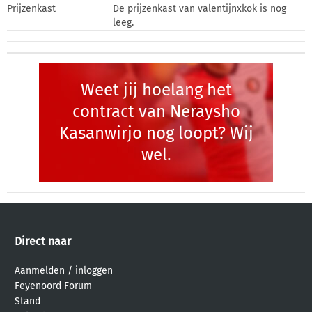
Prijzenkast
De prijzenkast van valentijnxkok is nog
leeg.
Weet jij hoelang het
contract van Neraysho
Kasanwirjo nog loopt? Wij
wel.
Direct naar
Aanmelden
/
inloggen
Feyenoord Forum
Stand