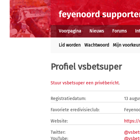
Voorpagina
Nieuws
Forums
In
Lid worden
Wachtwoord
Mijn voorkeu
Profiel vsbetsuper
Stuur vsbetsuper een privébericht
.
Registratiedatum:
13 augu
Favoriete eredivisieclub:
Feyeno
Website:
https:/
Twitter:
@vsbet
YouTube:
@vsbet