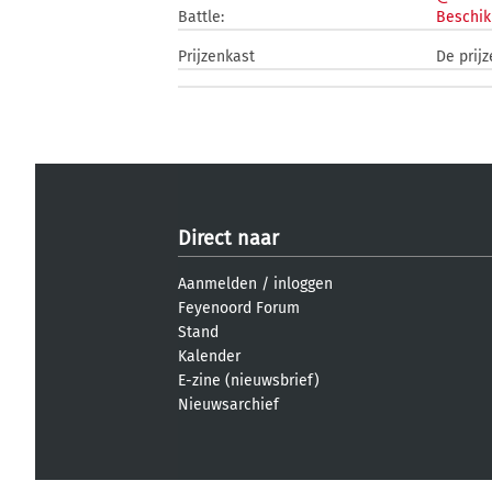
Battle:
Beschik
Prijzenkast
De prij
Direct naar
Aanmelden
/
inloggen
Feyenoord Forum
Stand
Kalender
E-zine (nieuwsbrief)
Nieuwsarchief