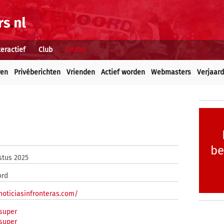
teractief
Club
Profiel
ren
Privéberichten
Vrienden
Actief worden
Webmasters
Verjaar
be
stus 2025
ord
/noticiasinfronteras.com/
super
super