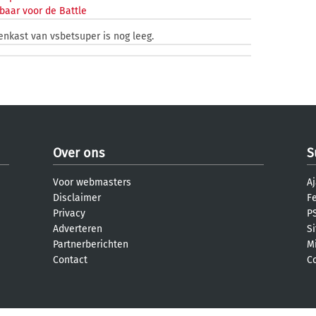
baar voor de Battle
zenkast van vsbetsuper is nog leeg.
Over ons
S
Voor webmasters
Aj
Disclaimer
F
Privacy
PS
Adverteren
S
Partnerberichten
M
Contact
C