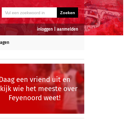
inloggen
|
aanmelden
dagen
Daag een vriend uit en
kijk wie het meeste over
Feyenoord weet!