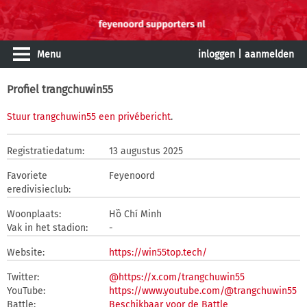
Menu
inloggen
|
aanmelden
Profiel trangchuwin55
Stuur trangchuwin55 een privébericht
.
Registratiedatum:
13 augustus 2025
Favoriete
Feyenoord
eredivisieclub:
Woonplaats:
Hồ Chí Minh
Vak in het stadion:
-
Website:
https://win55top.tech/
Twitter:
@https://x.com/trangchuwin55
YouTube:
https://www.youtube.com/@trangchuwin55
Battle:
Beschikbaar voor de Battle