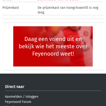
Prijzenkast
De prijzenkast van trangchuwin55 is nog
leeg.
Daag een vriend uit en
bekijk wie het meeste over
Feyenoord weet!
Direct naar
Aanmelden
/
inloggen
Feyenoord Forum