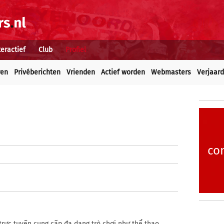
teractief
Club
Profiel
ren
Privéberichten
Vrienden
Actief worden
Webmasters
Verjaar
co
trực tuyến cung cấp đa dạng trò chơi như thể thao,