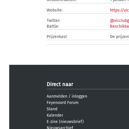
Website:
https://v
Twitter:
@vicclub
Battle:
Beschikba
Prijzenkast
De prijzen
Direct naar
Aanmelden
/
inloggen
Feyenoord Forum
Stand
Kalender
E-zine (nieuwsbrief)
Nieuwsarchief