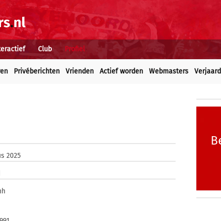
teractief
Club
Profiel
ren
Privéberichten
Vrienden
Actief worden
Webmasters
Verjaar
B
us 2025
d
nh
1991