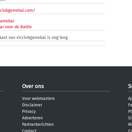
icclubgamebai.com/
gamebai
ar voor de Battle
kast van vicclubgamebai is nog leeg.
Over ons
S
Voor webmasters
Aj
Disclaimer
F
Privacy
PS
Adverteren
S
Partnerberichten
M
Contact
C