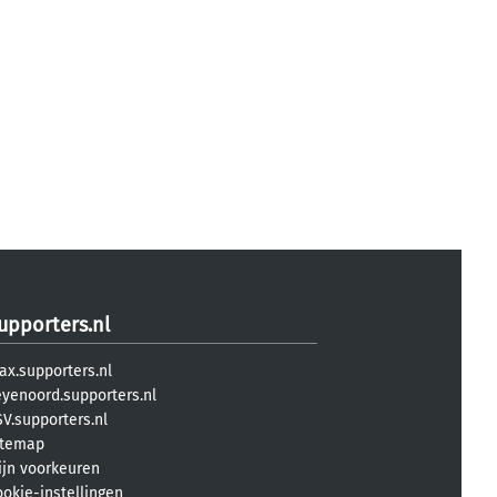
upporters.nl
ax.supporters.nl
eyenoord.supporters.nl
V.supporters.nl
itemap
ijn voorkeuren
ookie-instellingen