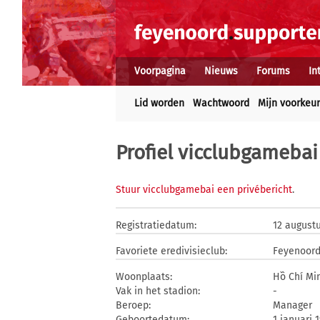
Voorpagina
Nieuws
Forums
In
Lid worden
Wachtwoord
Mijn voorkeu
Profiel vicclubgamebai
Stuur vicclubgamebai een privébericht
.
Registratiedatum:
12 august
Favoriete eredivisieclub:
Feyenoor
Woonplaats:
Hồ Chí Mi
Vak in het stadion:
-
Beroep:
Manager
Geboortedatum:
1 januari 