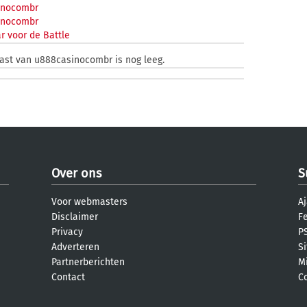
nocombr
nocombr
r voor de Battle
kast van u888casinocombr is nog leeg.
Over ons
S
Voor webmasters
Aj
Disclaimer
F
Privacy
PS
Adverteren
S
Partnerberichten
M
Contact
C