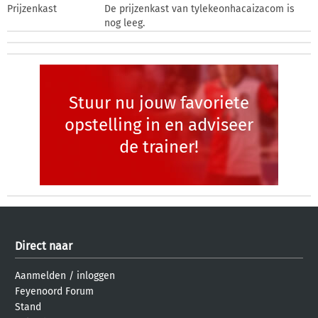
Prijzenkast
De prijzenkast van tylekeonhacaizacom is
nog leeg.
Stuur nu jouw favoriete
opstelling in en adviseer
de trainer!
Direct naar
Aanmelden
/
inloggen
Feyenoord Forum
Stand