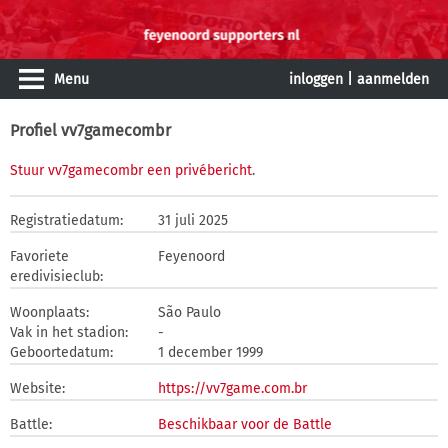
Menu
inloggen
|
aanmelden
Profiel vv7gamecombr
Stuur vv7gamecombr een privébericht
.
Registratiedatum:
31 juli 2025
Favoriete
Feyenoord
eredivisieclub:
Woonplaats:
São Paulo
Vak in het stadion:
-
Geboortedatum:
1 december 1999
Website:
https://vv7game.com.br
Battle:
Beschikbaar voor de Battle