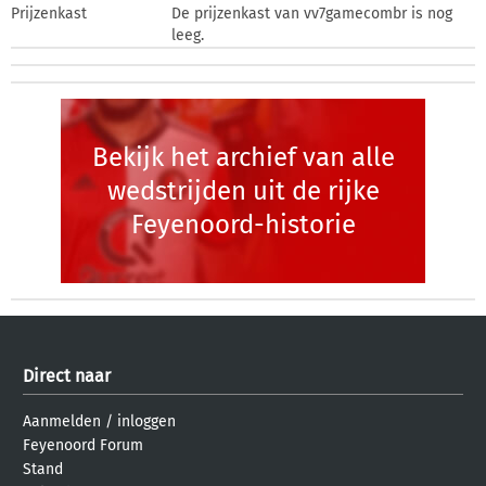
Prijzenkast
De prijzenkast van vv7gamecombr is nog
leeg.
Bekijk het archief van alle
wedstrijden uit de rijke
Feyenoord-historie
Direct naar
Aanmelden
/
inloggen
Feyenoord Forum
Stand