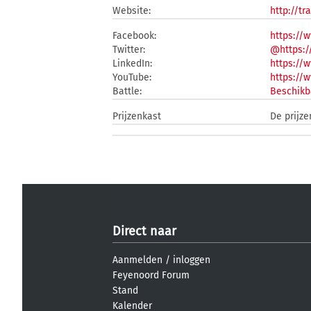
Website:
http://t
Facebook:
https://
Twitter:
@https:/
LinkedIn:
https://
YouTube:
https:/
Battle:
Beschikb
Prijzenkast
De prijz
Direct naar
Aanmelden
/
inloggen
Feyenoord Forum
Stand
Kalender