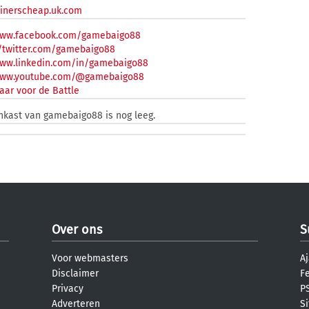
rainerscheap.uk.com
www.facebook.com/gamebaigo88
/twitter.com/gamebaigo88
www.linkedin.com/in/gamebaigo88
/www.youtube.com/@gamebaigo88
aar voor de Battle
enkast van gamebaigo88 is nog leeg.
Over ons
S
Voor webmasters
Aj
Disclaimer
F
Privacy
PS
Adverteren
S