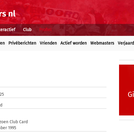
teractief
Club
Profiel
ren
Privéberichten
Vrienden
Actief worden
Webmasters
Verjaar
G
025
rd
zoen Club Card
ber 1995