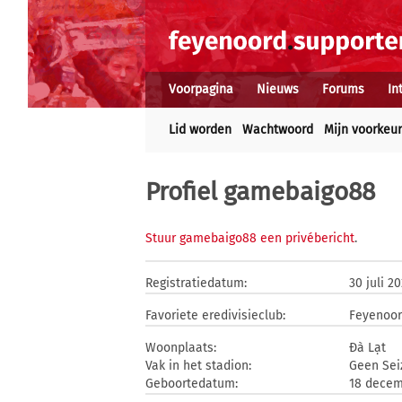
Voorpagina
Nieuws
Forums
In
Lid worden
Wachtwoord
Mijn voorkeu
Profiel gamebaigo88
Stuur gamebaigo88 een privébericht
.
Registratiedatum:
30 juli 2
Favoriete eredivisieclub:
Feyenoo
Woonplaats:
Đà Lạt
Vak in het stadion:
Geen Sei
Geboortedatum:
18 decem