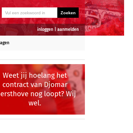
inloggen
|
aanmelden
dagen
Weet jij hoelang het
contract van Djomar
iersthove nog loopt? Wij
wel.