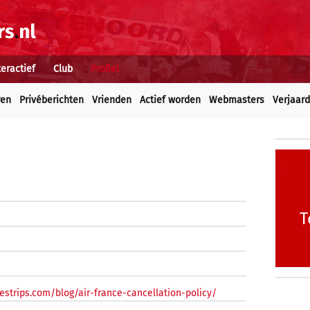
teractief
Club
Profiel
ren
Privéberichten
Vrienden
Actief worden
Webmasters
Verjaar
T
nestrips.com/blog/air-france-cancellation-policy/