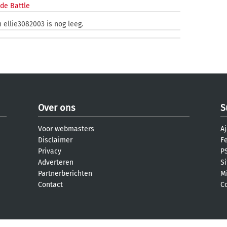
de Battle
 ellie3082003 is nog leeg.
Over ons
S
Voor webmasters
Aj
Disclaimer
F
Privacy
PS
Adverteren
S
Partnerberichten
M
Contact
C