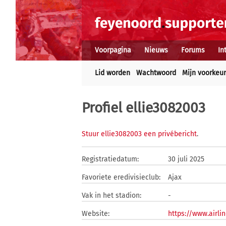
Voorpagina
Nieuws
Forums
In
Lid worden
Wachtwoord
Mijn voorkeu
Profiel ellie3082003
Stuur ellie3082003 een privébericht
.
Registratiedatum:
30 juli 2025
Favoriete eredivisieclub:
Ajax
Vak in het stadion:
-
Website:
https://www.airli