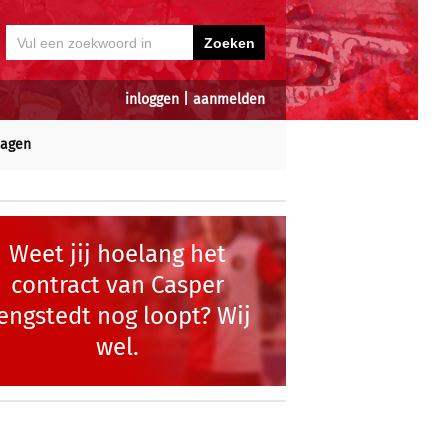
inloggen
|
aanmelden
dagen
Weet jij hoelang het
contract van Casper
engstedt nog loopt? Wij
wel.