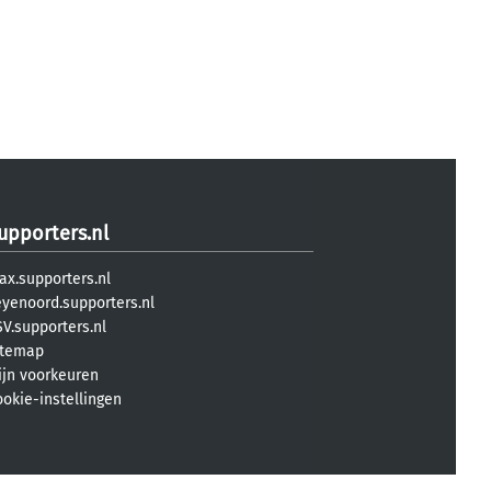
upporters.nl
ax.supporters.nl
eyenoord.supporters.nl
V.supporters.nl
itemap
ijn voorkeuren
ookie-instellingen