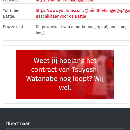
Website:
https://mindthehungergap.com/
YouTube:
https://www.youtube.com/@mindthehungergap1g
Battle:
Beschikbaar voor de Battle
Prijzenkast
De prijzenkast van mindthehungergap1gom is nog
leeg.
Weet jij hoelang het
contract van Tsuyoshi
Watanabe nog loopt? Wij
wel.
Direct naar