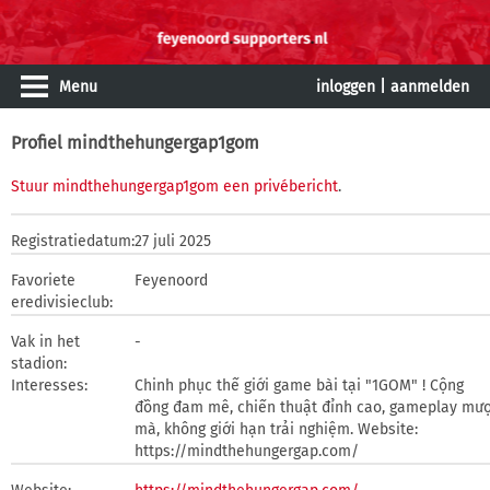
Menu
inloggen
|
aanmelden
Profiel mindthehungergap1gom
Stuur mindthehungergap1gom een privébericht
.
Registratiedatum:
27 juli 2025
Favoriete
Feyenoord
eredivisieclub:
Vak in het
-
stadion:
Interesses:
Chinh phục thế giới game bài tại "1GOM" ! Cộng
đồng đam mê, chiến thuật đỉnh cao, gameplay mư
mà, không giới hạn trải nghiệm. Website:
https://mindthehungergap.com/