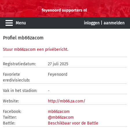
Menu
inloggen
|
aanmelden
Profiel mb66zacom
Stuur mb66zacom een privébericht
.
Registratiedatum:
27 juli 2025
Favoriete
Feyenoord
eredivisieclub:
Vak in het stadion:
-
Website:
http://mb66.za.com/
Facebook:
mb66zacom
Twitter:
@mb66zacom
Battle:
Beschikbaar voor de Battle