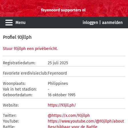
Menu
inloggen
|
aanmelden
Profiel 93jllph
Stuur 93jllph een privébericht
.
Registratiedatum:
25 juli 2025
Favoriete eredivisieclub:
Feyenoord
Woonplaats:
Philippines
Vak in het stadion:
-
Geboortedatum:
16 oktober 1995
Website:
https://93jll.ph/
Twitter:
@https://x.com/93jllph
YouTube:
https://www.youtube.com/@93jllph/about
Battle:
Beschikbaar voor de Battle