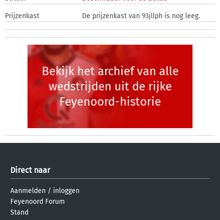
Prijzenkast
De prijzenkast van 93jllph is nog leeg.
Bekijk het archief van alle
wedstrijden uit de rijke
Feyenoord-historie
Direct naar
Aanmelden
/
inloggen
Feyenoord Forum
Stand