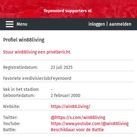
Menu
inloggen
|
aanmelden
Profiel win88living
Stuur win88living een privébericht
.
Registratiedatum:
23 juli 2025
Favoriete eredivisieclub:
Feyenoord
Vak in het stadion:
-
Geboortedatum:
2 februari 2000
Website:
https://win88.living/
Twitter:
@https://x.com/win88living
YouTube:
https://www.youtube.com/@win88living
Battle:
Beschikbaar voor de Battle