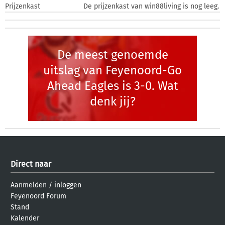
Prijzenkast
De prijzenkast van win88living is nog leeg.
De meest genoemde
uitslag van Feyenoord-Go
Ahead Eagles is 3-0. Wat
denk jij?
Direct naar
Aanmelden
/
inloggen
Feyenoord Forum
Stand
Kalender