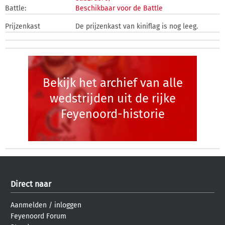
Battle:
Beschikbaar voor de Battle
Prijzenkast
De prijzenkast van kiniflag is nog leeg.
Bekijk het archief van alle
wedstrijden uit de rijke
Feyenoord-historie
Direct naar
Aanmelden
/
inloggen
Feyenoord Forum