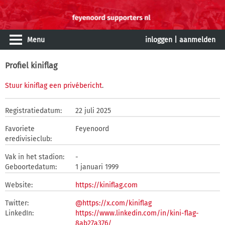
Menu
inloggen
|
aanmelden
Profiel kiniflag
Stuur kiniflag een privébericht
.
Registratiedatum:
22 juli 2025
Favoriete
Feyenoord
eredivisieclub:
Vak in het stadion:
-
Geboortedatum:
1 januari 1999
Website:
https://kiniflag.com
Twitter:
@https://x.com/kiniflag
LinkedIn:
https://www.linkedin.com/in/kini-flag-
8ab27a376/