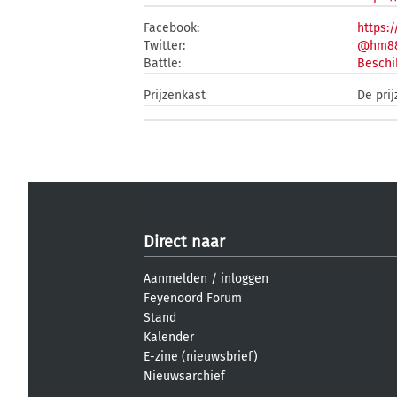
Facebook:
https:
Twitter:
@hm8
Battle:
Beschi
Prijzenkast
De pri
Direct naar
Aanmelden
/
inloggen
Feyenoord Forum
Stand
Kalender
E-zine (nieuwsbrief)
Nieuwsarchief