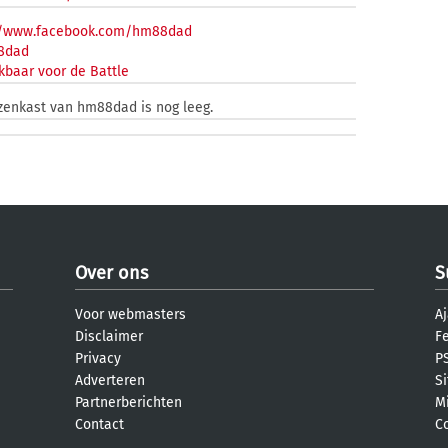
//www.facebook.com/hm88dad
8dad
kbaar voor de Battle
jzenkast van hm88dad is nog leeg.
Over ons
S
Voor webmasters
Aj
Disclaimer
F
Privacy
PS
Adverteren
S
Partnerberichten
M
Contact
C