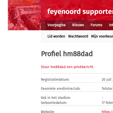
Voorpagina
Nieuws
Forums
In
Lid worden
Wachtwoord
Mijn voorkeu
Profiel hm88dad
Stuur hm88dad een privébericht
.
Registratiedatum:
20 juli
Favoriete eredivisieclub:
Telstar
Vak in het stadion:
-
Geboortedatum:
17 febr
Website:
https: