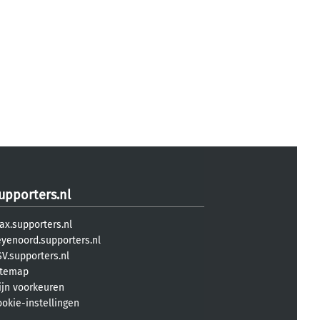
upporters.nl
ax.supporters.nl
eyenoord.supporters.nl
V.supporters.nl
itemap
ijn voorkeuren
ookie-instellingen