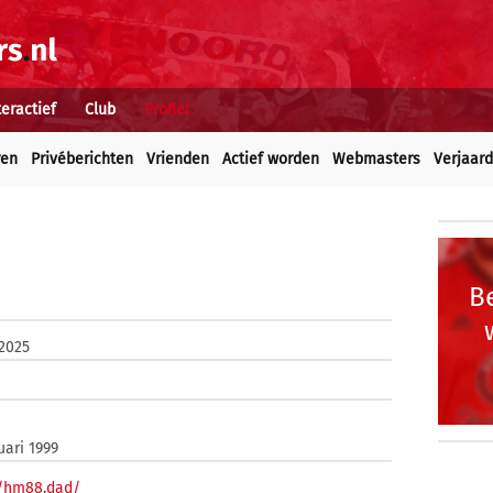
teractief
Club
Profiel
ren
Privéberichten
Vrienden
Actief worden
Webmasters
Verjaar
Be
 2025
uari 1999
//hm88.dad/