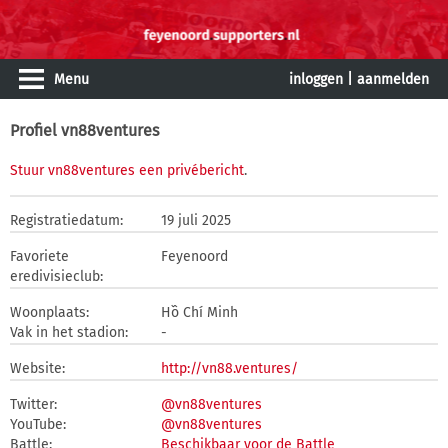
Menu
inloggen
|
aanmelden
Profiel vn88ventures
Stuur vn88ventures een privébericht
.
Registratiedatum:
19 juli 2025
Favoriete
Feyenoord
eredivisieclub:
Woonplaats:
Hồ Chí Minh
Vak in het stadion:
-
Website:
http://vn88.ventures/
Twitter:
@vn88ventures
YouTube:
@vn88ventures
Battle:
Beschikbaar voor de Battle