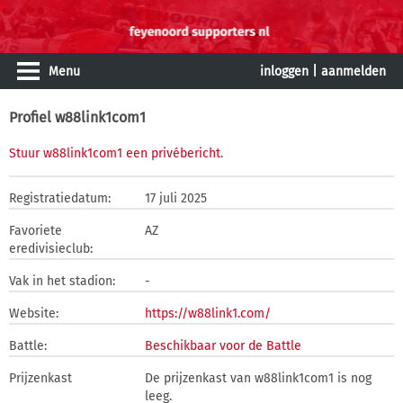
Menu
inloggen
|
aanmelden
Profiel w88link1com1
Stuur w88link1com1 een privébericht
.
Registratiedatum:
17 juli 2025
Favoriete
AZ
eredivisieclub:
Vak in het stadion:
-
Website:
https://w88link1.com/
Battle:
Beschikbaar voor de Battle
Prijzenkast
De prijzenkast van w88link1com1 is nog
leeg.