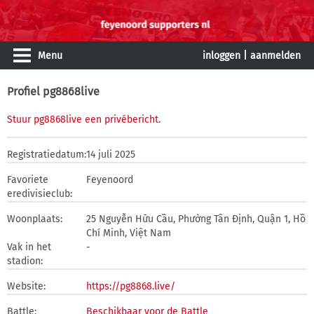
Menu
inloggen
|
aanmelden
Profiel pg8868live
Stuur pg8868live een privébericht
.
Registratiedatum:
14 juli 2025
Favoriete
Feyenoord
eredivisieclub:
Woonplaats:
25 Nguyễn Hữu Cầu, Phường Tân Định, Quận 1, Hồ
Chí Minh, Việt Nam
Vak in het
-
stadion:
Website:
https://pg8868.live/
Battle:
Beschikbaar voor de Battle