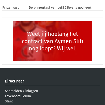
Prijzenkast
De prijzenkast van pg8868live is nog leeg.
Weet jij hoelang het
contract van Aymen Sliti
nog loopt? Wij wel.
Direct naar
Aanmelden
/
inloggen
Feyenoord Forum
Stand