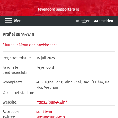
Menu
inloggen
|
aanmelden
Profiel sun44win
Stuur sun44win een privébericht
.
Registratiedatum:
14 juli 2025
Favoriete
Feyenoord
eredivisieclub:
Woonplaats:
40 P. Ngọa Long, Minh Khai, Bắc Từ Liêm, Hà
Nội, Vietnam
Vak in het stadion:
-
Website:
https://sun44.win/
Facebook:
sun44win
Twitter:
@gamesun44win