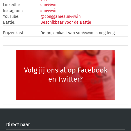
LinkedIn:
sun44win
Instagram:
sun44win
YouTube:
@conggamesun44win
Battle:
Beschikbaar voor de Battle
Prijzenkast
De prijzenkast van sun44win is nog leeg.
Volg jij ons al op Facebook
en Twitter?
Direct naar