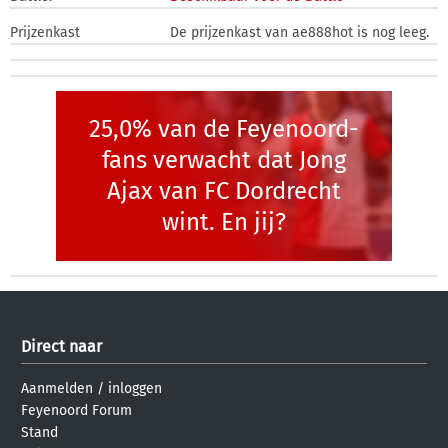
Prijzenkast
De prijzenkast van ae888hot is nog leeg.
25,0% van de Feyenoord-
fans verwacht dat Jong
Ajax van FC Dordrecht
wint. En jij?
Direct naar
Aanmelden
/
inloggen
Feyenoord Forum
Stand