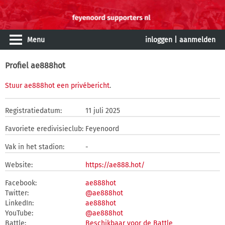
Menu
inloggen
|
aanmelden
Profiel ae888hot
Stuur ae888hot een privébericht
.
Registratiedatum:
11 juli 2025
Favoriete eredivisieclub:
Feyenoord
Vak in het stadion:
-
Website:
https://ae888.hot/
Facebook:
ae888hot
Twitter:
@ae888hot
LinkedIn:
ae888hot
YouTube:
@ae888hot
Battle:
Beschikbaar voor de Battle