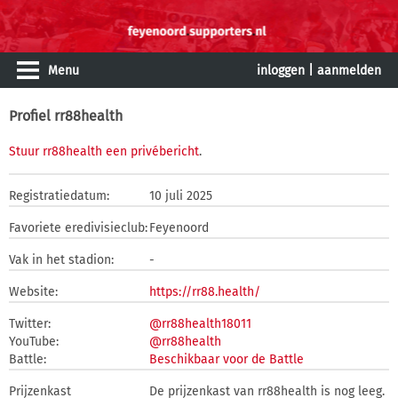
Menu
inloggen
|
aanmelden
Profiel rr88health
Stuur rr88health een privébericht
.
Registratiedatum:
10 juli 2025
Favoriete eredivisieclub:
Feyenoord
Vak in het stadion:
-
Website:
https://rr88.health/
Twitter:
@rr88health18011
YouTube:
@rr88health
Battle:
Beschikbaar voor de Battle
Prijzenkast
De prijzenkast van rr88health is nog leeg.