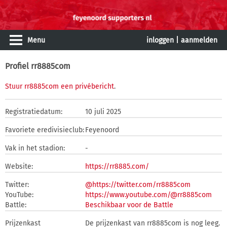
Menu
inloggen
|
aanmelden
Profiel rr8885com
Stuur rr8885com een privébericht
.
Registratiedatum:
10 juli 2025
Favoriete eredivisieclub:
Feyenoord
Vak in het stadion:
-
Website:
https://rr8885.com/
Twitter:
@https://twitter.com/rr8885com
YouTube:
https://www.youtube.com/@rr8885com
Battle:
Beschikbaar voor de Battle
Prijzenkast
De prijzenkast van rr8885com is nog leeg.