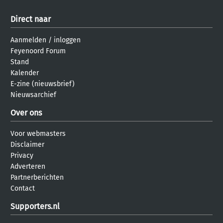
Direct naar
Aanmelden
/
inloggen
Feyenoord Forum
Stand
Kalender
E-zine (nieuwsbrief)
Nieuwsarchief
Over ons
Voor webmasters
Disclaimer
Privacy
Adverteren
Partnerberichten
Contact
Supporters.nl