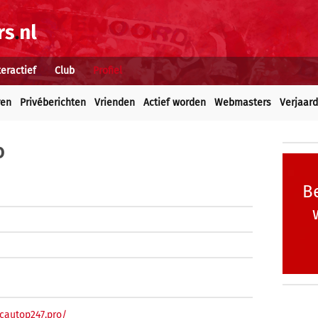
teractief
Club
Profiel
ren
Privéberichten
Vrienden
Actief worden
Webmasters
Verjaar
o
Be
icautop247.pro/