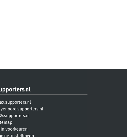
upporters.nl
ax.supporters.nl
eyenoord.supporters.nl
V.supporters.nl
itemap
ijn voorkeuren
ookie-instellingen