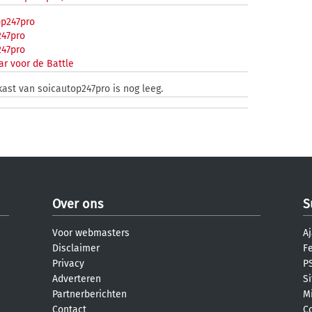
p247pro
247pro
247pro
r voor de Battle
kast van soicautop247pro is nog leeg.
Over ons
S
Voor webmasters
Aj
Disclaimer
F
Privacy
PS
Adverteren
S
Partnerberichten
M
Contact
C