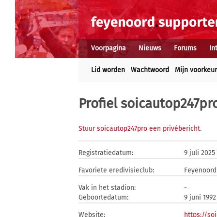
Voorpagina
Nieuws
Forums
In
Lid worden
Wachtwoord
Mijn voorkeu
Profiel soicautop247pr
Stuur soicautop247pro een privébericht
.
Registratiedatum:
9 juli 2025
Favoriete eredivisieclub:
Feyenoord
Vak in het stadion:
-
Geboortedatum:
9 juni 1992
Website:
https://so