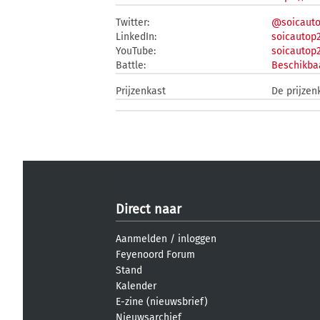
Twitter:
@soicauto
LinkedIn:
soicautop
YouTube:
soicautop
Battle:
Beschikbaa
Prijzenkast
De prijzen
Direct naar
Aanmelden
/
inloggen
Feyenoord Forum
Stand
Kalender
E-zine (nieuwsbrief)
Nieuwsarchief