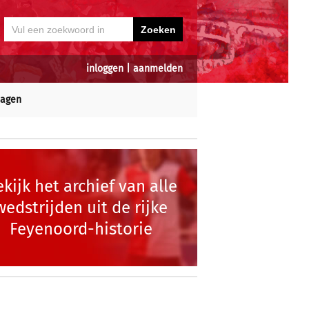
inloggen
|
aanmelden
dagen
kijk het archief van alle
wedstrijden uit de rijke
Feyenoord-historie