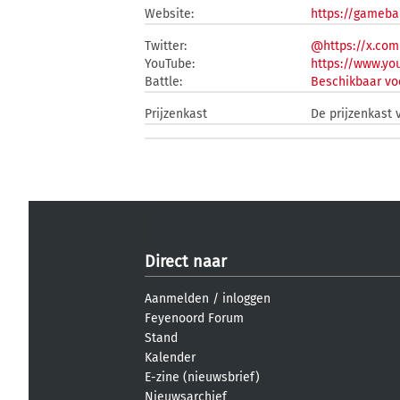
Website:
https://gameba
Twitter:
@https://x.co
YouTube:
https://www.y
Battle:
Beschikbaar vo
Prijzenkast
De prijzenkast 
Direct naar
Aanmelden
/
inloggen
Feyenoord Forum
Stand
Kalender
E-zine (nieuwsbrief)
Nieuwsarchief