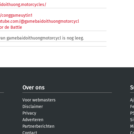
idoithuong.motorcycles/
m/conggameuytin1
outube.com/@gamebaidoithuongmotorcycl
or de Battle
van gamebaidoithuongmotorcycl is nog leeg.
Over ons
S
Voor webmasters
Aj
Disclaimer
F
Privacy
PS
Adverteren
S
Partnerberichten
M
Contact
C