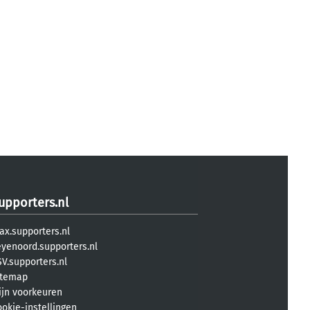
upporters.nl
ax.supporters.nl
eyenoord.supporters.nl
V.supporters.nl
itemap
ijn voorkeuren
ookie-instellingen