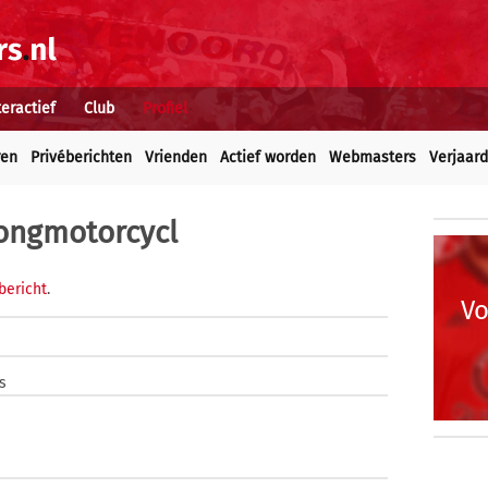
teractief
Club
Profiel
ren
Privéberichten
Vrienden
Actief worden
Webmasters
Verjaar
ongmotorcycl
bericht
.
Vo
s