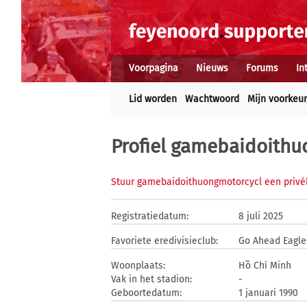
Voorpagina
Nieuws
Forums
In
Lid worden
Wachtwoord
Mijn voorkeu
Profiel gamebaidoithu
Stuur gamebaidoithuongmotorcycl een privé
Registratiedatum:
8 juli 2025
Favoriete eredivisieclub:
Go Ahead Eagle
Woonplaats:
Hồ Chí Minh
Vak in het stadion:
-
Geboortedatum:
1 januari 1990