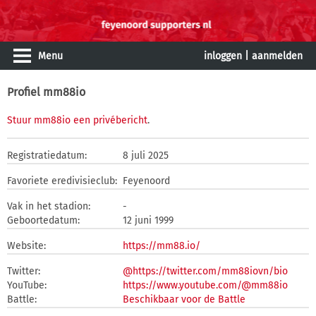
Menu
inloggen
|
aanmelden
Profiel mm88io
Stuur mm88io een privébericht
.
Registratiedatum:
8 juli 2025
Favoriete eredivisieclub:
Feyenoord
Vak in het stadion:
-
Geboortedatum:
12 juni 1999
Website:
https://mm88.io/
Twitter:
@https://twitter.com/mm88iovn/bio
YouTube:
https://www.youtube.com/@mm88io
Battle:
Beschikbaar voor de Battle