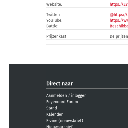
Website:
https://32
Twitter:
@https://
YouTube:
https://
Battle:
Beschikba
Prijzenkast
De prijzen
Direct naar
Aanmelden
/
inloggen
Feyenoord Forum
Stand
Kalender
E-zine (nieuwsbrief)
Nieuwsarchief