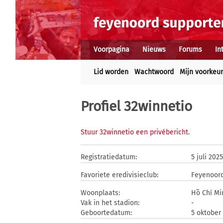
Voorpagina
Nieuws
Forums
In
Lid worden
Wachtwoord
Mijn voorkeu
Profiel 32winnetio
Stuur 32winnetio een privébericht
.
Registratiedatum:
5 juli 2025
Favoriete eredivisieclub:
Feyenoor
Woonplaats:
Hồ Chí Mi
Vak in het stadion:
-
Geboortedatum:
5 oktober