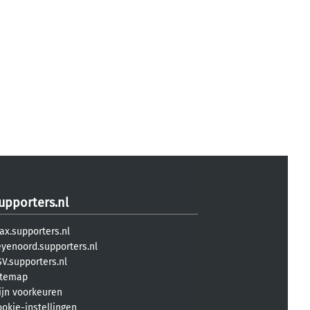
upporters.nl
ax.supporters.nl
eyenoord.supporters.nl
V.supporters.nl
itemap
ijn voorkeuren
ookie-instellingen