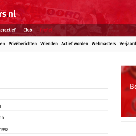
teractief
Club
Profiel
ren
Privéberichten
Vrienden
Actief worden
Webmasters
Verjaar
B
d
nh
 1998