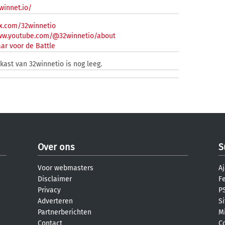
winnet.io/
x.com/32winnetio
www.youtube.com/@32winnetio/about
ar voor de Battle
kast van 32winnetio is nog leeg.
Over ons
S
Voor webmasters
Aj
Disclaimer
F
Privacy
PS
Adverteren
S
Partnerberichten
M
Contact
C