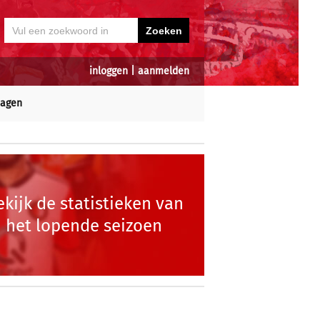
inloggen
|
aanmelden
dagen
ekijk de statistieken van
het lopende seizoen