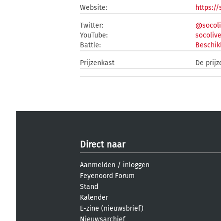
Website:
https://
Twitter:
@socoli
YouTube:
socoliv
Battle:
Beschik
Prijzenkast
De prijz
Direct naar
Aanmelden
/
inloggen
Feyenoord Forum
Stand
Kalender
E-zine (nieuwsbrief)
Nieuwsarchief