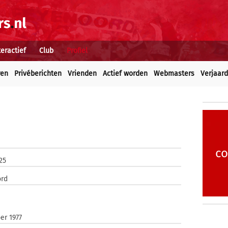
teractief
Club
Profiel
ren
Privéberichten
Vrienden
Actief worden
Webmasters
Verjaar
co
025
ord
m
er 1977