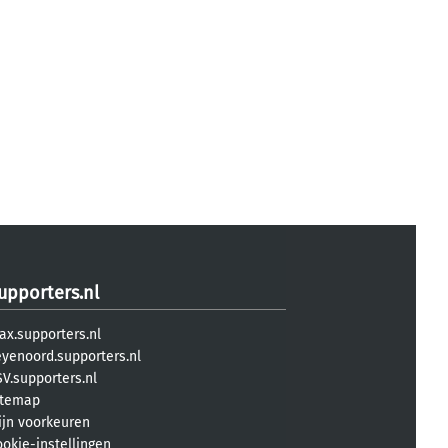
upporters.nl
ax.supporters.nl
eyenoord.supporters.nl
V.supporters.nl
itemap
ijn voorkeuren
ookie-instellingen