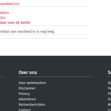
socolive2.cv/
ve2cv
e2cv
baar voor de Battle
enkast van socolive2cv is nog leeg.
Over ons
S
Voor webmasters
Aj
Disclaimer
F
Privacy
PS
Adverteren
S
Partnerberichten
M
Contact
C