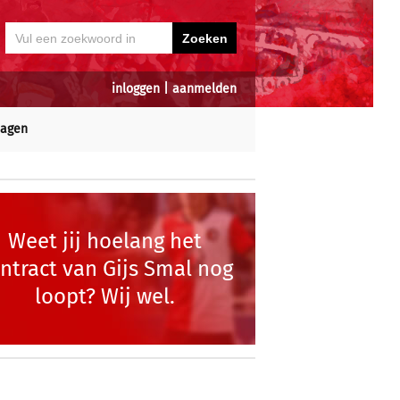
inloggen
|
aanmelden
dagen
Weet jij hoelang het
ntract van Gijs Smal nog
loopt? Wij wel.