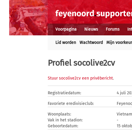
Voorpagina
Nieuws
Forums
In
Lid worden
Wachtwoord
Mijn voorkeu
Profiel socolive2cv
Stuur socolive2cv een privébericht
.
Registratiedatum:
4 juli 2
Favoriete eredivisieclub:
Feyeno
Woonplaats:
Vietna
Vak in het stadion:
-
Geboortedatum:
15 oktob